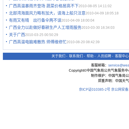
广西高温暴雨齐登场 蔬菜价格居高不下
2010-08-05 14:11:02
北部湾海面风力略有加大，请海上船只注意
2010-04-09 18:05:18
有雨又有晴 出行备伞两不误
2010-04-09 18:00:04
广西全力以赴做好春耕生产人工增雨服务
2010-03-30 16:34:03
关于广西
2010-03-25 00:50:29
广西高温电脑难散热 师傅维修忙
2010-08-20 08:42:39
关于我们
-
联系我们
-
帮助
-
人员招聘
-
客服中心
客服邮箱：
service@wea
Copyright©中国气象局公共气象服务中心 All
制作维护：中国气象局公
郑重声明：中国天气
京ICP证010385-2号
京公网安备11