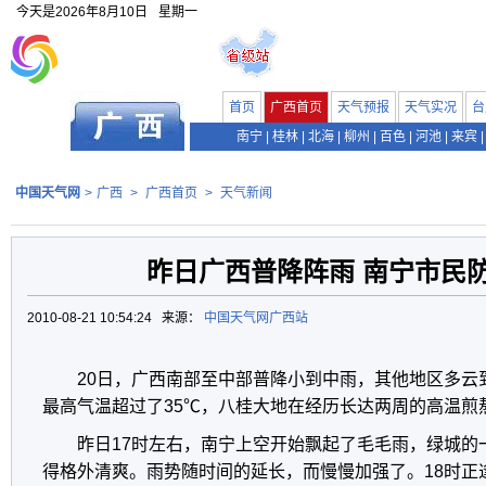
今天是
2026年8月10日
星期一
首页
广西首页
天气预报
天气实况
台
南宁
|
桂林
|
北海
|
柳州
|
百色
|
河池
|
来宾
|
中国天气网
>
广西
>
广西首页
>
天气新闻
昨日广西普降阵雨 南宁市民
2010-08-21 10:54:24 来源：
中国天气网广西站
20日，广西南部至中部普降小到中雨，其他地区多云
最高气温超过了35℃，八桂大地在经历长达两周的高温煎
昨日17时左右，南宁上空开始飘起了毛毛雨，绿城的
得格外清爽。雨势随时间的延长，而慢慢加强了。18时正