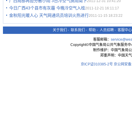
广西局部再迎分散小雨 3日冷空气携雨南下
2011-12-31 10:41:20
今日广西43个县市有灰霾 今晚冷空气入桂
2011-12-21 16:11:17
金秋阳光暖人心 天气网通讯员培训火热进行
2011-11-15 18:23:22
关于我们
-
联系我们
-
帮助
-
人员招聘
-
客服中心
客服邮箱：
service@wea
Copyright©中国气象局公共气象服务中心 All
制作维护：中国气象局公
郑重声明：中国天气
京ICP证010385-2号
京公网安备11