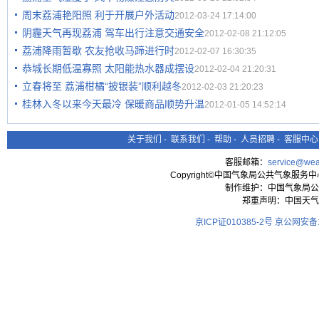
周末荔浦艳阳照 利于开展户外活动
2012-03-24 17:14:00
阴霾天气再现荔浦 驾车出行注意交通安全
2012-02-08 21:12:05
荔浦降雨暂歇 农友抢收马蹄进行时
2012-02-07 16:30:35
恭城长期低温寡照 太阳能热水器成摆设
2012-02-04 21:20:31
立春将至 荔浦柑橘“披银装”顺利越冬
2012-02-03 21:20:23
桂林入冬以来今天最冷 保暖商品顺势升温
2012-01-05 14:52:14
关于我们
-
联系我们
-
帮助
-
人员招聘
-
客服中心
客服邮箱：
service@wea
Copyright©中国气象局公共气象服务中心 All
制作维护：中国气象局公
郑重声明：中国天气
京ICP证010385-2号
京公网安备11