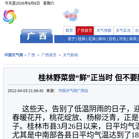
今天是
2026年8月8日
星期六
首页
广西首页
天气预报
天气实况
台
南宁
|
桂林
|
北海
|
柳州
|
百色
|
河池
|
来宾
|
中国天气网
>
广西
>
广西首页
>
天气新闻
桂林野菜尝“鲜”正当时 但不
2012-04-03 21:08:45 来源：
中国天气网广西站
这些天，告别了低温阴雨的日子，
春暖花开，桃花绽放、杨柳泛青，正是
子。桂林市县3月26日以来，日平均气
尤其是中南部各县日平均气温达到了18