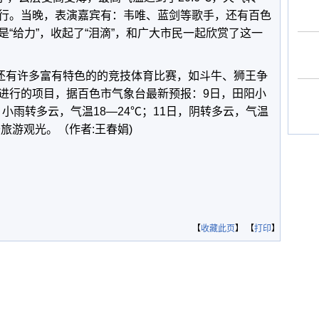
行。当晚，表演嘉宾有：韦唯、蓝剑等歌手，还有百色
“给力”，收起了“泪滴”，和广大市民一起欣赏了这一
区还有许多富有特色的的竞技体育比赛，如斗牛、狮王争
进行的项目，据百色市气象台最新预报：9日，田阳小
，小雨转多云，气温18—24℃；11日，阴转多云，气温
于旅游观光。（作者:王春娟)
【
收藏此页
】 【
打印
】