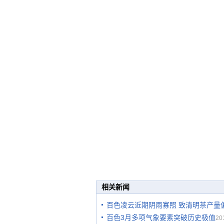
相关新闻
百色凌云近期阴雨寡照 致清明茶产量
百色3月多项气象要素突破历史极值
20