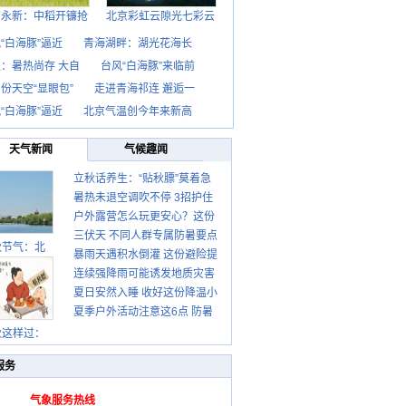
西永新：中稻开镰抢
北京彩虹云隙光七彩云
“白海豚”逼近
青海湖畔：湖光花海长
：暑热尚存 大自
台风“白海豚”来临前
份天空“显眼包”
走进青海祁连 邂逅一
“白海豚”逼近
北京气温创今年来新高
天气新闻
气候趣闻
立秋话养生：“贴秋膘”莫着急
暑热未退空调吹不停 3招护住
先清暑再防燥
户外露营怎么玩更安心？这份
肩颈不酸痛
三伏天 不同人群专属防暑要点
攻略请收好
秋节气：北
暴雨天遇积水倒灌 这份避险提
请收好
连续强降雨可能诱发地质灾害
示请收好
夏日安然入睡 收好这份降温小
这些前兆要知道
夏季户外活动注意这6点 防暑
贴士
健身两不误
秋这样过：
服务
气象服务热线