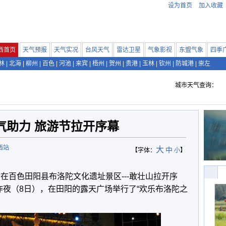
设为首页
加入收藏
西首页
天气预报
天气实况
台风天气
雷达卫星
气象影视
东盟气象
四季
林
|
北海
|
柳州
|
百色
|
河池
|
来宾
|
梧州
|
贺州
|
贵港
|
玉林
|
钦州
|
防城港
|
崇左
城市天气查询：
气助力 旅游节拉开序幕
西站
大
中
【字体：
小
】
节在百色田阳县布洛陀文化遗址景区---敢壮山拉开序
。昨夜（8日），在田阳的露天广场举行了“欢乐布洛陀之