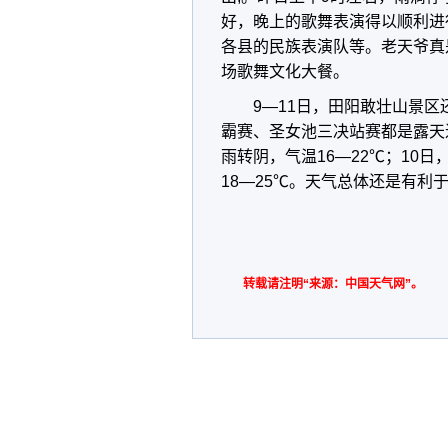
好，晚上的歌舞表演得以顺利进
各县的民族表演队等。老天爷真是
场歌舞文化大餐。
9—11日，田阳敢壮山景
霸赛、圣女池三决站赛都是露天
雨转阴，气温16—22℃；10日
18—25℃。天气总体还是有利
转载请注明“来源：中国天气网”。