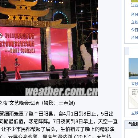
江
台风
立秋
今日
台风
立
之夜”文艺晚会现场（摄影：王春娟)
蒙细雨笼罩了整个田阳县，自4月1日到8日止，5日出
立
史同期最低值，寒意阵阵。7日夜间到8日早上，天空一直
气象
风，让不少市民都皱起了眉头，生怕错过了晚上的精彩演
了，云层变高变薄，最高气温达到了20.6℃，天气转