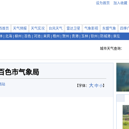
设为首页
加入收藏
西首页
天气预报
天气实况
台风天气
雷达卫星
气象影视
东盟气象
四季
林
|
北海
|
柳州
|
百色
|
河池
|
来宾
|
梧州
|
贺州
|
贵港
|
玉林
|
钦州
|
防城港
|
崇左
城市天气查询：
百色市气象局
西站
大
中
【字体：
小
】