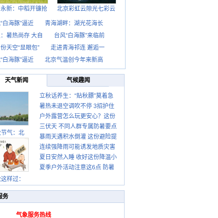
西永新：中稻开镰抢
北京彩虹云隙光七彩云
“白海豚”逼近
青海湖畔：湖光花海长
：暑热尚存 大自
台风“白海豚”来临前
份天空“显眼包”
走进青海祁连 邂逅一
“白海豚”逼近
北京气温创今年来新高
天气新闻
气候趣闻
立秋话养生：“贴秋膘”莫着急
暑热未退空调吹不停 3招护住
先清暑再防燥
户外露营怎么玩更安心？这份
肩颈不酸痛
三伏天 不同人群专属防暑要点
攻略请收好
秋节气：北
暴雨天遇积水倒灌 这份避险提
请收好
连续强降雨可能诱发地质灾害
示请收好
夏日安然入睡 收好这份降温小
这些前兆要知道
夏季户外活动注意这6点 防暑
贴士
健身两不误
秋这样过：
服务
气象服务热线