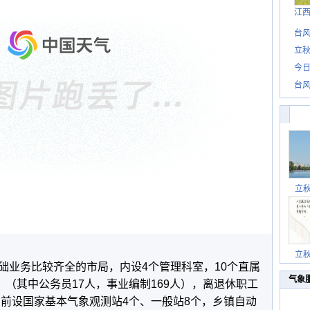
江
台风
立秋
今日
台风
立
立
础业务比较齐全的市局，内设4个管理科室，10个直属
气象
，（其中公务员17人，事业编制169人），离退休职工
目前设国家基本气象观测站4个、一般站8个，乡镇自动