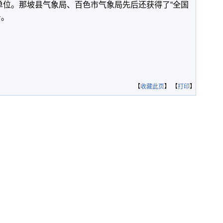
单位。那坡县气象局、百色市气象局先后还获得了“全国
号。
【
收藏此页
】 【
打印
】