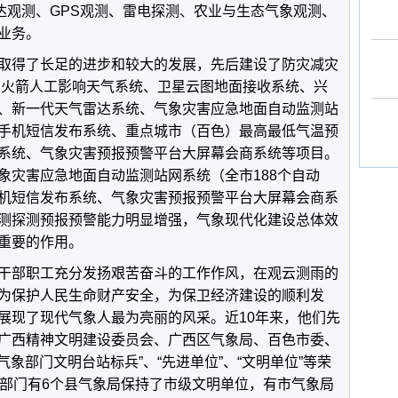
达观测、GPS观测、雷电探测、农业与生态气象观测、
业务。
取得了长足的进步和较大的发展，先后建设了防灾减灾
统、火箭人工影响天气系统、卫星云图地面接收系统、兴
、新一代天气雷达系统、气象灾害应急地面自动监测站
手机短信发布系统、重点城市（百色）最高最低气温预
系统、气象灾害预报预警平台大屏幕会商系统等项目。
象灾害应急地面自动监测站网系统（全市188个自动
机短信发布系统、气象灾害预报预警平台大屏幕会商系
测探测预报预警能力明显增强，气象现代化建设总体效
重要的作用。
干部职工充分发扬艰苦奋斗的工作作风，在观云测雨的
为保护人民生命财产安全，为保卫经济建设的顺利发
展现了现代气象人最为亮丽的风采。近10年来，他们先
广西精神文明建设委员会、广西区气象局、百色市委、
气象部门文明台站标兵”、“先进单位”、“文明单位”等荣
象部门有6个县气象局保持了市级文明单位，有市气象局