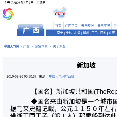
今天是
2026年8月7日
星期五
首页
广西首页
天气预报
天气实况
台
南宁
|
桂林
|
北海
|
柳州
|
百色
|
河池
|
来宾
|
中国天气网
>
广西
>
东盟气象
>
关于东盟
新加坡
2010-03-26 00:50:37 来源：
中国天气网广西站
【国名】新加坡共和国(TheRepublic
◆国名来由新加坡是一个城市国
据马来史籍记载，公元１１５０年左右
佛逝王国王子（般＋木）那乘船到达此