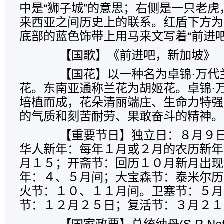
中是“狮子城”的意思；右侧是一只老
来西亚之间历史上的联系。红盾下方为
底部的蓝色饰带上用马来文写着“前进吧
【国歌】《前进吧，新加坡》
【国花】以一种名为卓锦·万代
花。东南亚通称兰花为胡姬花。卓锦·
培植而成，花朵清丽端庄、生命力特强
的气质和刻苦耐劳、果敢奋斗的精神。
【重要节日】独立日：８月９日
华人新年：每年１月或２月的农历新年
月１５；开斋节：回历１０月新月出现
年：４、５月间；大宝森节：泰米尔历
火节：１０、１１月间。卫塞节：５月
节：１２月２５日；复活节：３月２１