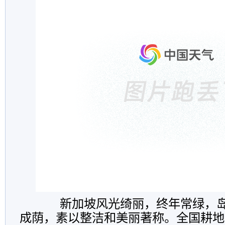
新加坡风光绮丽，终年常绿，岛
成荫，素以整洁和美丽著称。全国耕地