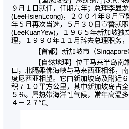
【国家政要】总统纳丹(S.R.Nat
９月１日就任，任期六年；总理李显龙
(LeeHsienLoong)，２００４年８
年５月再次当选，５月３０日宣誓就职
(LeeKuanYew)，１９６５年新加
理，１９９０年１１月辞去总理职务，
【首都】新加坡市（SingaporeC
【自然地理】位于马来半岛南端
口，北隔柔佛海峡与马来西亚相邻，南
度尼西亚相望。它由新加坡岛及附近６
积７１０平方公里，其中新加坡岛占全
５％。属热带海洋性气候，常年高温多
４－２７℃。