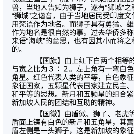
兽，当地人告知为狮子，遂有“狮城”
“狮城”之谐音，由于当地居民受印度
用梵语作为地名。而狮子具有勇猛、雄
作为地名是很自然的事。过去华侨多称
来语“海峡”的意思，也有因其小而将之
的。
【国旗】由上红下白两个相等的
与宽之比为３∶２。左上角有一弯白色
角星。红色代表人类的平等，白色象征
象征国家，五颗星代表国家建立民主、
和平等的思想。新月和五颗星的组合紧
新加坡人民的团结和互助的精神。
【国徽】由盾徽、狮子、老虎等
盾面上镶有白色的新月和五角星，其寓
盾左侧是一头狮子，这是新加坡的象征