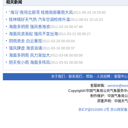
相关新闻
“海马”夜闯北部湾 桂南局部暴雨大风
2011-06-24 16:29:40
桂林晴好天气热 汽车空调检修升温
2011-06-01 10:10:23
海面多阴雨 强风卷海浪
2011-03-26 00:47:46
海面风浪渐起 强风不宜出海
2011-03-21 00:00:27
阴雨退去 白云重现
2011-03-20 00:43:04
强风肆虐 海浪汹涌
2011-03-16 00:00:37
海面多阴雨 风力渐加大
2011-03-06 00:00:00
阴天有小雨 海面多阵风
2011-03-01 00:00:56
关于我们
-
联系我们
-
帮助
-
人员招聘
-
客服中心
客服邮箱：
service@wea
Copyright©中国气象局公共气象服务中心 All
制作维护：中国气象局公
郑重声明：中国天气
京ICP证010385-2号
京公网安备11