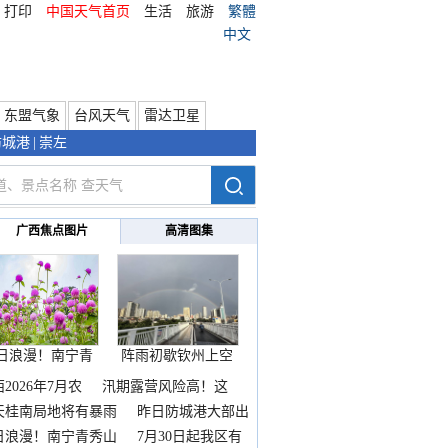
打印
中国天气首页
生活
旅游
繁體
中文
东盟气象
台风天气
雷达卫星
防城港
|
崇左
广西焦点图片
高清图集
日浪漫！南宁青
阵雨初歇钦州上空
秀山
邂逅
2026年7月农
汛期露营风险高！这
天桂南局地将有暴雨
昨日防城港大部出
暴
日浪漫！南宁青秀山
7月30日起我区有