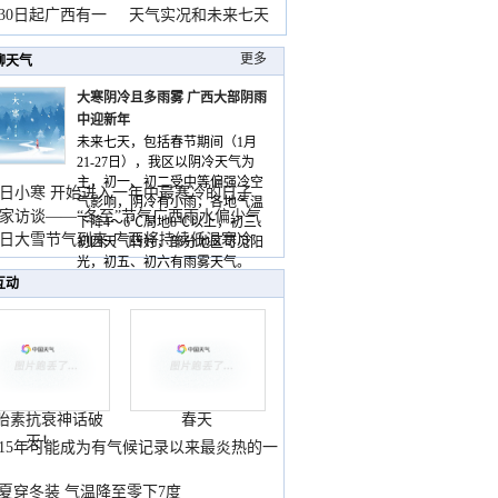
月30日起广西有一
天气实况和未来七天
更多
聊天气
大寒阴冷且多雨雾 广西大部阴雨
中迎新年
未来七天，包括春节期间（1月
21-27日），我区以阴冷天气为
主，初一、初二受中等偏强冷空
日小寒 开始进入一年中最寒冷的日子
气影响，阴冷有小雨，各地气温
家访谈——“冬至”节气广西雨水偏少气
下降4～6℃局地8℃以上，初三、
低
日大雪节气到来 广西将持续低温寒冷
初四天气转好，部分地区可见阳
气
光，初五、初六有雨雾天气。
互动
胎素抗衰神话破
春天
灭！
015年可能成为有气候记录以来最炎热的一
夏穿冬装 气温降至零下7度