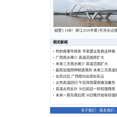
超警3.14米！柳江2026年第1号洪水过
市民在堤岸见证汛况
相关新闻
热射病事件频发 专家建议急救这样做
广西雨水稀少 高温范围将扩大
未来三天雨水稀少 高温范围扩大
副高加强西伸制造晴热 未来三天高温
台风过后 广西梧州出现虹彩云
炎热高温回归 午后阵雨雷雨难消暑热
高温炎热反扑 30日起迎一轮较强降雨
未来一周先晴后雨 30日晚开始有较强
关于我们
-
联系我们