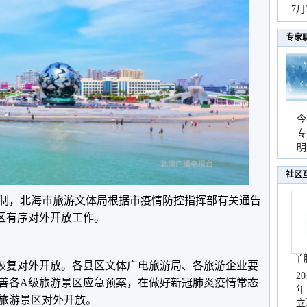
持
7
天
专家
今
专
温
明
天
社区
制，北海市旅游文体局根据市疫情防控指挥部有关通告
区有序对外开放工作。
羊
恢复对外开放。各县区文体广电旅游局、各旅游企业要
2
善各A级旅游景区应急预案，在做好新冠肺炎疫情常态
年
旅游景区对外开放。
立