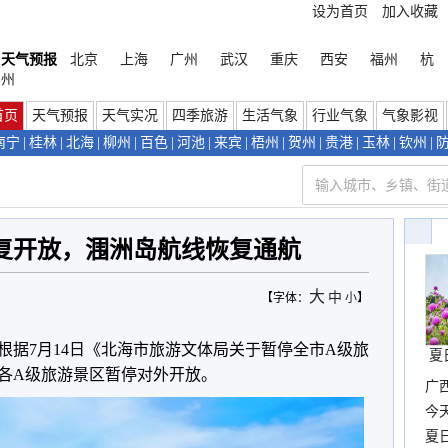
设为首页
加入收藏
天气预报
北京
上海
广州
武汉
重庆
西安
福州
杭
州
首页
天气预报
天气实况
四季旅游
生活气象
行业气象
气象影视
南宁
|
桂林
|
北海
|
柳州
|
百色
|
河池
|
来宾
|
梧州
|
贺州
|
贵港
|
玉林
|
钦州
|
复开放，涠洲岛航线恢复通航
大
中
【字体：
小
】
根据7月14日《北海市旅游文体局关于暂停全市A级旅
夏
各A级旅游景区暂停对外开放。
广西
份
今
现
夏