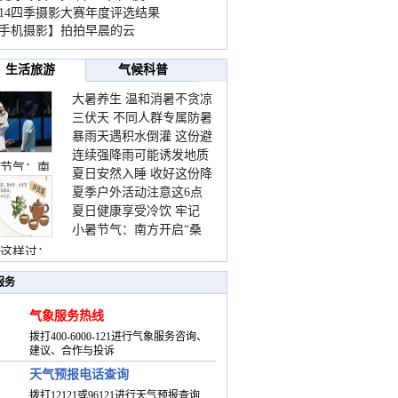
014四季摄影大赛年度评选结果
手机摄影】拍拍早晨的云
生活旅游
气候科普
大暑养生 温和消暑不贪凉
三伏天 不同人群专属防暑
暴雨天遇积水倒灌 这份避
要点请收好
连续强降雨可能诱发地质
险提示请收好
节气：南
夏日安然入睡 收好这份降
灾害 这些前兆要知道
夏季户外活动注意这6点
温小贴士
夏日健康享受冷饮 牢记
防暑健身两不误
小暑节气：南方开启“桑
“两注意一控制”
拿”模式 北方陆续进入雨
这样过：
季
服务
气象服务热线
拨打400-6000-121进行气象服务咨询、
建议、合作与投诉
天气预报电话查询
拨打12121或96121进行天气预报查询