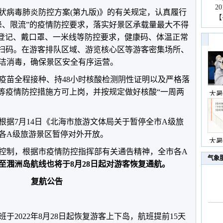
2
状病毒肺炎防控方案(第九版)》的有关规定，认真履行
【
峰、限流”的疫情防控要求，落实好景区承载量最大不得
、登记、戴口罩、一米线等防控要求，健康码、体温正常
替扫码。在游客排队区域、游览核心区等游客密集场所、
洁消毒，确保景区安全有序运营。
疫苗全程接种、持48小时核酸检测阴性证明以及严格落
罩等疫情防控措施方可上岗，并按规定做好核酸“一周两
大暑
根据7月14日《北海市旅游文体局关于暂停全市A级旅
各A级旅游景区暂停对外开放。
大暑
控制，根据市疫情防控指挥部有关通告精神，全市各A
气象
至涠洲岛航线也将于8月28日起对游客恢复通航。
复航公告
于2022年8月28日起恢复游客上下岛，航班提前15天