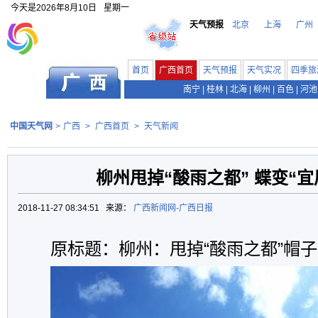
今天是
2026年8月10日
星期一
天气预报
北京
上海
广州
首页
广西首页
天气预报
天气实况
四季旅
南宁
|
桂林
|
北海
|
柳州
|
百色
|
河池
中国天气网
>
广西
>
广西首页
>
天气新闻
柳州甩掉“酸雨之都” 蝶变“宜
2018-11-27 08:34:51 来源：
广西新闻网-广西日报
原标题：柳州：甩掉“酸雨之都”帽子 