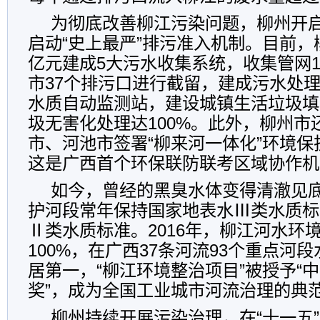
为彻底改善柳江污染问题，柳州开启
启动“史上最严”排污准入机制。目前，
亿元建成5大污水收集系统，收集管网10
市37个排污口进行截留，建成污水处理
水质自动监测站，建设城镇生活垃圾填
圾无害化处理达100%。此外，柳州市
市、河池市签署“柳来河一体化”环境
这是广西首个环保联防联考区域协作机
如今，曾经的黑臭水体变得清澈见
护河段常年保持国家地表水Ⅲ类水质标
Ⅱ类水质标准。2016年，柳江河水环
100%，在广西37条河流93个重点河
居第一，“柳江环境整治项目”被授予“
奖”，成为全国工业城市河流治理的典
柳州持续开展污染治理，在“十一五