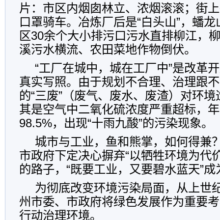
片：市区内烟囱林立、浓烟滚滚；街上
口罩骑车。冶炼厂后是“白头山”，蟠龙
区30余个大小排污口污水直排柳江，
溪污水横流、农田菜地作物倒伏。
“工厂在城中，城在工厂中”是改革
真实写照。由于规划不合理、治理跟不
的“三废”（废气、废水、废渣）对环
其是空气中二氧化硫浓度严重超标，年
98.5%，出现“十雨九酸”的污染现象。
城市与工业，鱼和熊掌，如何得兼
市政府下定决心摒弃“以牺牲环境为代
的路子，“既要工业，又要碧水蓝天”成
为彻底改变环境污染局面，从上世纪
州市委、市政府将绿色发展作为重要考
行动治理环境。