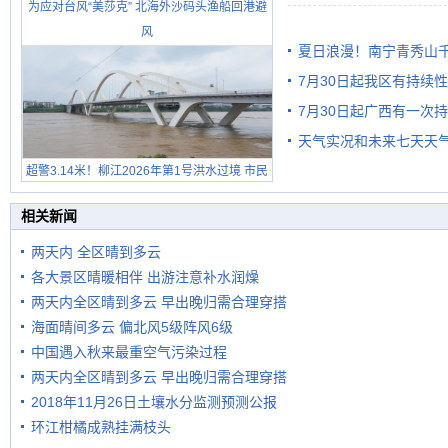
为应对台风“美莎克” 北海外沙码头渔船回港避
雨
风
夏日浪漫！南宁青秀山
7月30日起我区有持续
7月30日起广西有一次
天气实况和未来七天天
超警3.14米！柳江2026年第1号洪水过境 市民
在堤岸见证汛况
相关新闻
两天内 全区晴到多云
各大景区晴暖相伴 出游注意补水润燥
两天内全区晴到多云 早出晚归需合理穿搭
海面晴间多云 偏北风5级阵风6级
中国遇入秋来最重空气污染过程
两天内全区晴到多云 早出晚归需合理穿搭
2018年11月26日土壤水分监测预测公报
环江柑橘成熟挂满枝头