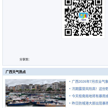
分享到：
广西天气热点
广西2026年7月农业气
汛期露营风险高！这份
今天桂南局地将有暴雨或
昨日防城港大部出现暴雨
需继续防范