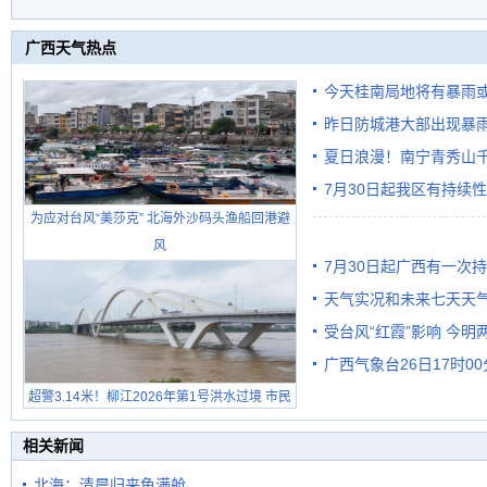
广西天气热点
今天桂南局地将有暴雨或
昨日防城港大部出现暴雨
需继续防范
雨
夏日浪漫！南宁青秀山
7月30日起我区有持续
为应对台风“美莎克” 北海外沙码头渔船回港避
风
7月30日起广西有一次
天气实况和未来七天天
受台风“红霞”影响 今
广西气象台26日17时0
有较强降雨
超警3.14米！柳江2026年第1号洪水过境 市民
在堤岸见证汛况
相关新闻
北海：清晨归来鱼满舱