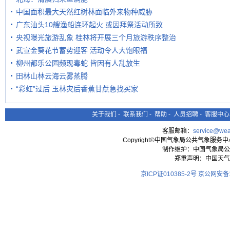
中国面积最大天然红树林面临外来物种威胁
广东汕头10艘渔船连环起火 或因拜祭活动所致
央视曝光旅游乱象 桂林将开展三个月旅游秩序整治
武宣金葵花节蓄势迎客 活动令人大饱眼福
柳州都乐公园频现毒蛇 皆因有人乱放生
田林山林云海云雾蒸腾
“彩虹”过后 玉林灾后香蕉甘蔗急找买家
关于我们
-
联系我们
-
帮助
-
人员招聘
-
客服中心
客服邮箱：
service@wea
Copyright©中国气象局公共气象服务中心 All
制作维护：中国气象局公
郑重声明：中国天气
京ICP证010385-2号
京公网安备11