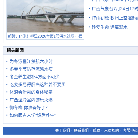
广西气象台7月24日1
级预警
阵雨初歇 钦州上空邂逅
珍爱生命 远离溺水
超警3.14米！柳江2026年第1号洪水过境 市民
在堤岸见证汛况
相关新闻
为冬泳邕江禁航六小时
冬春季节防范流感水痘
冬至养生滋补4方面不可少
吃姜多易得肝癌这种姜不要买
体温会泄露的身体秘密
广西湿冷室内游乐火爆
御冬寒 你准备好了？
如何跟古人学“饭后养生”
关于我们
-
联系我们
-
帮助
-
人员招聘
-
客服中心