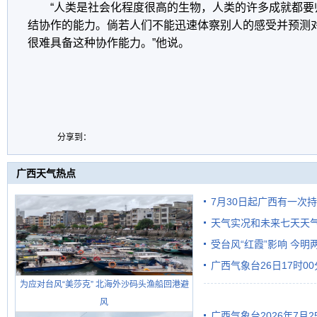
“人类是社会化程度很高的生物，人类的许多成就都要
结协作的能力。倘若人们不能迅速体察别人的感受并预测
很难具备这种协作能力。”他说。
分享到：
广西天气热点
7月30日起广西有一次
天气实况和未来七天天
受台风“红霞”影响 今
广西气象台26日17时0
有较强降雨
为应对台风“美莎克” 北海外沙码头渔船回港避
风
广西气象台2026年7月