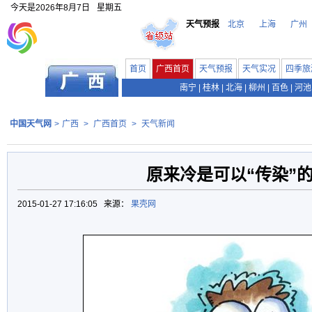
今天是
2026年8月7日
星期五
天气预报
北京
上海
广州
首页
广西首页
天气预报
天气实况
四季旅
南宁
|
桂林
|
北海
|
柳州
|
百色
|
河池
中国天气网
>
广西
>
广西首页
>
天气新闻
原来冷是可以“传染”
2015-01-27 17:16:05 来源：
果壳网