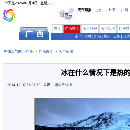
今天是
2026年8月8日
星期六
天气预报
北京
上海
广州
首页
广西首页
天气预报
天气实况
四季旅
南宁
|
桂林
|
北海
|
柳州
|
百色
|
河池
中国天气网
>
广西
>
广西首页
>
天气新闻
冰在什么情况下是热
2014-12-07 16:07:58 来源：
蝌蚪五线谱