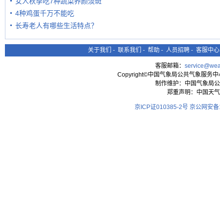
女人秋季吃7种蔬菜养颜淡斑
4种鸡蛋千万不能吃
长寿老人有哪些生活特点？
关于我们
-
联系我们
-
帮助
-
人员招聘
-
客服中心
客服邮箱：
service@wea
Copyright©中国气象局公共气象服务中心 All
制作维护：中国气象局公
郑重声明：中国天气
京ICP证010385-2号
京公网安备11