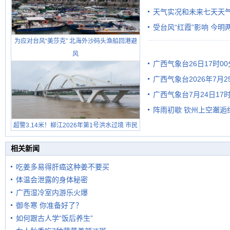
天气实况和未来七天天
受台风“红霞”影响 今
为应对台风“美莎克” 北海外沙码头渔船回港避
有较强降雨
风
广西气象台26日17时0
广西气象台2026年7月
广西气象台7月24日1
级预警
阵雨初歇 钦州上空邂逅
超警3.14米！柳江2026年第1号洪水过境 市民
在堤岸见证汛况
相关新闻
吃姜多易得肝癌这种姜不要买
体温会泄露的身体秘密
广西湿冷室内游乐火爆
御冬寒 你准备好了？
如何跟古人学“饭后养生”