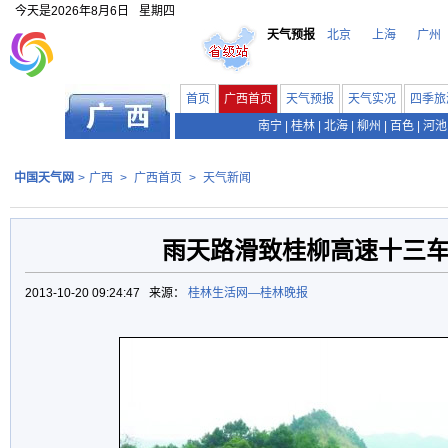
今天是
2026年8月6日
星期四
天气预报
北京
上海
广州
首页
广西首页
天气预报
天气实况
四季旅
南宁
|
桂林
|
北海
|
柳州
|
百色
|
河池
中国天气网
>
广西
>
广西首页
>
天气新闻
雨天路滑致桂柳高速十三
2013-10-20 09:24:47 来源：
桂林生活网—桂林晚报