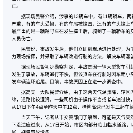
亡。
据现场民警介绍，涉事的13辆车中，有11辆轿车，
严重，有的车头受损，有的车尾被撞凹，还有的车头撞上
最严重的是一辆越野车在发生撞击后，骑到了一辆轿车的
人员伤亡。
民警说，事故发生后，他们立即到现场进行处理，为
力现场指挥，并采取了车辆改道行驶的方法，解决车辆滞
据现场民警初步勘察判定，事故是因一辆大型货车引起
发生了事故，车辆通行不快，但该货车在行驶时因车距小
发车辆连环追尾。目前，事故原因正在进一步调查中。
据高支一大队民警介绍，由于这两天气温骤降，辖区
绵，道路比较湿滑，一些司机由于操作不当或者车速过快
从17日下午4点至昨天中午12点，桂柳高速已发生三起车
当天下午，记者从市交警部门了解到，可能是天气突
下没适应过来，从17日开始，市区内部分临山临水道路，
尾、剐蹭事故增多。