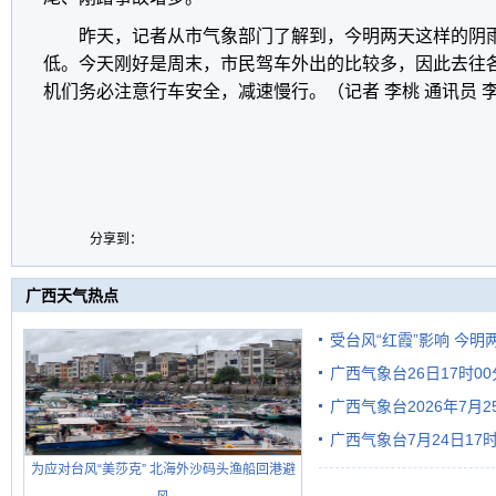
昨天，记者从市气象部门了解到，今明两天这样的阴
低。今天刚好是周末，市民驾车外出的比较多，因此去往
机们务必注意行车安全，减速慢行。（记者 李桃 通讯员 
分享到：
广西天气热点
受台风“红霞”影响 今
广西气象台26日17时0
有较强降雨
广西气象台2026年7月
广西气象台7月24日1
级预警
为应对台风“美莎克” 北海外沙码头渔船回港避