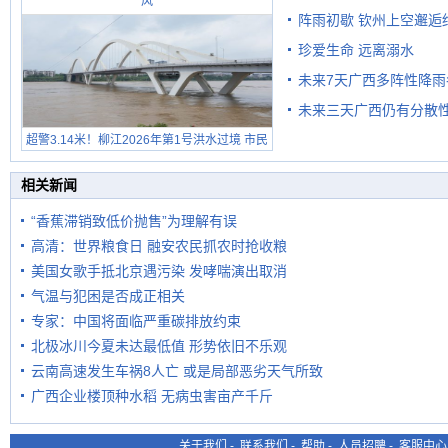
风
阵雨初歇 钦州上空邂逅
珍爱生命 远离溺水
未来7天广西多阵性降雨
未来三天广西仍有分散性
超警3.14米！柳江2026年第1号洪水过境 市民
在堤岸见证汛况
相关新闻
“香蕉滞销致低价抛售”为理解有误
高清：世界粮食日 融安农民抓农时抢收粮
美国女歌手抵北京遇污染 发哮喘演出取消
气温与犯困是否成正相关
专家：中国将面临严重碳排放约束
北极冰川今夏未达最低值 形势依旧不乐观
云南高速发生车祸8人亡 或是局部恶劣天气所致
广西企业楼顶种水稻 无病虫害亩产千斤
关于我们
-
联系我们
-
帮助
-
人员招聘
-
客服中心