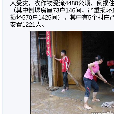
人受灾，农作物受淹4480公顷，倒损住房
（其中倒塌房屋73户146间，严重损坏1
损坏570户1425间），其中有5个村
安置1221人。