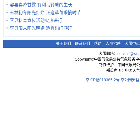
容县喜降甘露 有利马铃薯的生长
玉林初冬阳光灿烂 正逢草莓采摘时节
容县科普宣传活动火热进行
容县周末阳光明媚 适宜出门游玩
关于我们
-
联系我们
-
帮助
-
人员招聘
-
客服中心
客服邮箱：
service@wea
Copyright©中国气象局公共气象服务中心 All
制作维护：中国气象局公
郑重声明：中国天气
京ICP证010385-2号
京公网安备11