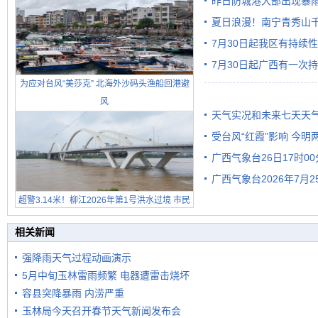
昨日防城港大部出现暴雨
雨
夏日浪漫！南宁青秀山
7月30日起我区有持续
7月30日起广西有一次
为应对台风“美莎克” 北海外沙码头渔船回港避
风
天气实况和未来七天天
受台风“红霞”影响 今
广西气象台26日17时0
有较强降雨
广西气象台2026年7月
超警3.14米！柳江2026年第1号洪水过境 市民
级预警
在堤岸见证汛况
相关新闻
强降雨天气过程动画演示
5月中旬玉林雷雨频繁 电器遭雷击烧坏
容县突降暴雨 内涝严重
玉林局今天召开春节天气新闻发布会