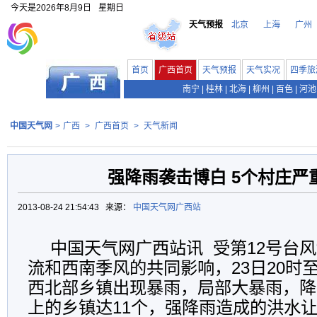
今天是
2026年8月9日
星期日
天气预报
北京
上海
广州
首页
广西首页
天气预报
天气实况
四季旅
南宁
|
桂林
|
北海
|
柳州
|
百色
|
河池
中国天气网
>
广西
>
广西首页
>
天气新闻
强降雨袭击博白 5个村庄严
2013-08-24 21:54:43 来源：
中国天气网广西站
中国天气网广西站讯 受第12号台风
流和西南季风的共同影响，23日20时至
西北部乡镇出现暴雨，局部大暴雨，降
上的乡镇达11个，强降雨造成的洪水