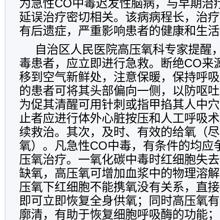
为急性CO中毒迟发性脑病，与早期治
延误治疗密切相关。该病病程长，治疗
有后遗症，严重影响患者的健康和生活
自治区人民医院高压氧科专家提醒
毒患者，应立即进行急救。断绝CO来
移到空气新鲜处，注意保暖，保持呼吸
的患者可将其头部偏向一侧，以防呕吐
为促其清醒可用针刺或指甲掐其人中穴
止者应进行体外心脏按压和人工呼吸术
续救治。其次，及时、有效的给氧（尽
氧）。凡急性CO中毒，有条件的均应
压氧治疗。一氧化碳中毒时红细胞失去
缺氧，高压氧可增加血浆中的物理溶解
压氧下红细胞不能携氧没有关系，直接
即可立即恢复全身供氧；同时高压氧有
廓清，有助于恢复细胞呼吸酶的功能；