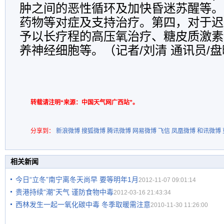
肿之间的恶性循环及加快昏迷苏醒等。
药物等对症及支持治疗。第四，对于迟
予以长疗程的高压氧治疗、糖皮质激素
养神经细胞等。（记者/刘清 通讯员/
转载请注明“来源：中国天气网广西站”。
分享到：
新浪微博
搜狐微博
腾讯微博
网易微博
飞信
凤凰微博
和讯微博
相关新闻
今日“立冬”南宁离冬天尚早 要等明年1月
2012-11-07 09:01:14
贵港持续“潮”天气 谨防食物中毒
2012-03-16 21:43:34
西林发生一起一氧化碳中毒 冬季取暖需注意
2010-11-30 11:26:00