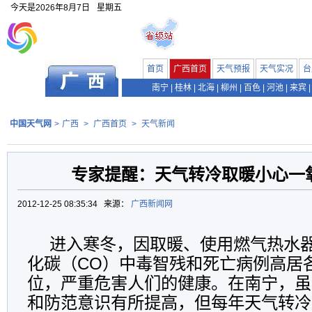
今天是
2026年8月7日
星期五
首页
广西首页
天气预报
天气实况
台
南宁
|
桂林
|
北海
|
柳州
|
百色
|
河池
|
来宾
|
中国天气网
>
广西
>
广西首页
>
天气新闻
专家提醒：天气转冷取暖小心一
2012-12-25 08:35:34 来源：
广西新闻网
进入寒冬，因取暖、使用燃气热水
化碳（CO）中毒智残和死亡病例高居
位，严重危害人们的健康。在南宁，虽
和防范意识有所提高，但每年天气转冷