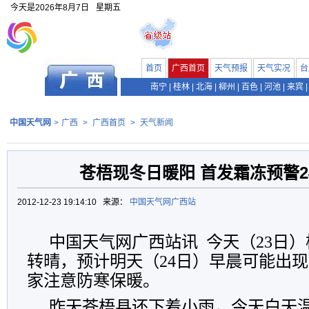
今天是
2026年8月7日
星期五
首页
广西首页
天气预报
天气实况
台
南宁
|
桂林
|
北海
|
柳州
|
百色
|
河池
|
来宾
|
中国天气网
>
广西
>
广西首页
>
天气新闻
苍梧现冬日暖阳 首发霜冻预警2
2012-12-23 19:14:10 来源：
中国天气网广西站
中国天气网广西站讯 今天（23日
转晴，预计明天（24日）早晨可能出
家注意防寒保暖。
昨天苍梧县还下着小雨，今天白天