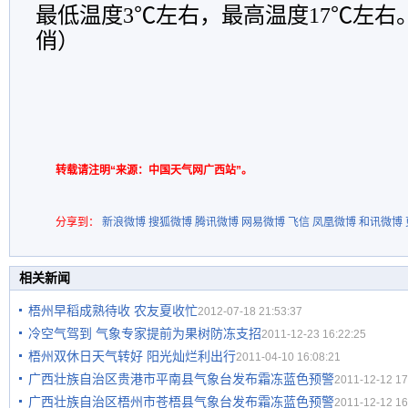
最低温度3℃左右，最高温度17℃左右
俏）
转载请注明“来源：中国天气网广西站”。
分享到：
新浪微博
搜狐微博
腾讯微博
网易微博
飞信
凤凰微博
和讯微博
相关新闻
梧州早稻成熟待收 农友夏收忙
2012-07-18 21:53:37
冷空气驾到 气象专家提前为果树防冻支招
2011-12-23 16:22:25
梧州双休日天气转好 阳光灿烂利出行
2011-04-10 16:08:21
广西壮族自治区贵港市平南县气象台发布霜冻蓝色预警
2011-12-12 17
广西壮族自治区梧州市苍梧县气象台发布霜冻蓝色预警
2011-12-12 16