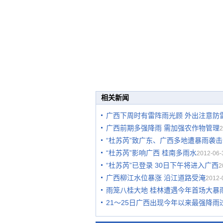
相关新闻
广西下周时有雷阵雨光顾 外出注意防
广西前期多强降雨 需加强农作物管理
2
“杜苏芮”致广东、广西多地遭暴雨袭击
“杜苏芮”影响广西 桂南多雨水
2012-06-
“杜苏芮”已登录 30日下午将进入广西
2
广西柳江水位暴涨 沿江道路受淹
2012-
雨笼八桂大地 桂林遭遇今年首场大暴
21～25日广西出现今年以来最强降雨