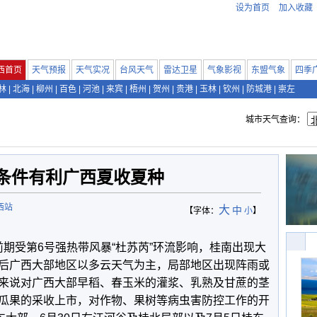
设为首页
加入收藏
西首页
天气预报
天气实况
台风天气
雷达卫星
气象影视
东盟气象
四季
林
|
北海
|
柳州
|
百色
|
河池
|
来宾
|
梧州
|
贺州
|
贵港
|
玉林
|
钦州
|
防城港
|
崇左
城市天气查询：
条件有利广西夏收夏种
西站
大
中
【字体：
小
】
前期受第6号强热带风暴“杜苏芮”环流影响，桂南出现大
后广西大部地区以多云天气为主，局部地区出现阵雨或
来说对广西大部早稻、春玉米的灌浆、乳熟及甘蔗的茎
瓜果的采收上市，对作物、果树等病虫害防控工作的开