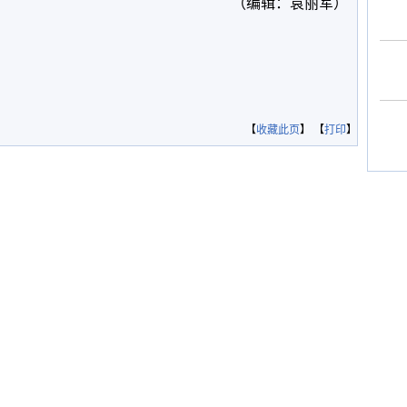
（编辑：袁丽军）
【
收藏此页
】 【
打印
】