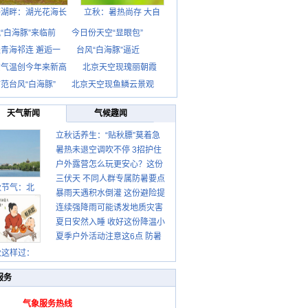
海湖畔：湖光花海长
立秋：暑热尚存 大自
“白海豚”来临前
今日份天空“显眼包”
青海祁连 邂逅一
台风“白海豚”逼近
京气温创今年来新高
北京天空现瑰丽朝霞
范台风“白海豚”
北京天空现鱼鳞云景观
天气新闻
气候趣闻
立秋话养生：“贴秋膘”莫着急
暑热未退空调吹不停 3招护住
先清暑再防燥
户外露营怎么玩更安心？这份
肩颈不酸痛
三伏天 不同人群专属防暑要点
攻略请收好
秋节气：北
暴雨天遇积水倒灌 这份避险提
请收好
连续强降雨可能诱发地质灾害
示请收好
夏日安然入睡 收好这份降温小
这些前兆要知道
夏季户外活动注意这6点 防暑
贴士
健身两不误
秋这样过：
服务
气象服务热线