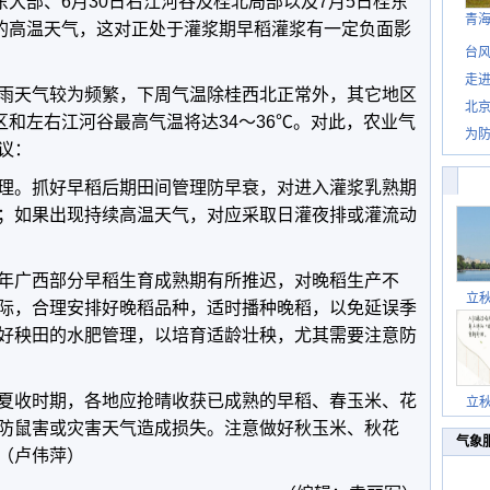
东大部、6月30日右江河谷及桂北局部以及7月5日桂东
青
℃的高温天气，这对正处于灌浆期早稻灌浆有一定负面影
台风
走进
雨天气较为频繁，下周气温除桂西北正常外，其它地区
北
区和左右江河谷最高气温将达34～36℃。对此，农业气
为防
议：
理。抓好早稻后期田间管理防早衰，对进入灌浆乳熟期
；如果出现持续高温天气，对应采取日灌夜排或灌流动
年广西部分早稻生育成熟期有所推迟，对晚稻生产不
立
际，合理安排好晚稻品种，适时播种晚稻，以免延误季
好秧田的水肥管理，以培育适龄壮秧，尤其需要注意防
夏收时期，各地应抢晴收获已成熟的早稻、春玉米、花
立
防鼠害或灾害天气造成损失。注意做好秋玉米、秋花
气象
（卢伟萍）