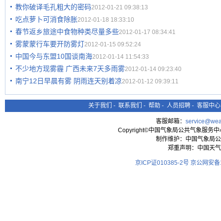
教你破译毛孔粗大的密码
2012-01-21 09:38:13
吃点萝卜可消食除胀
2012-01-18 18:33:10
春节返乡旅途中食物种类尽量多些
2012-01-17 08:34:41
雾蒙蒙行车要开防雾灯
2012-01-15 09:52:24
中国今与东盟10国谈南海
2012-01-14 11:54:33
不少地方现雾霾 广西未来7天多雨雾
2012-01-14 09:23:40
南宁12日早晨有雾 阴雨连天别着凉
2012-01-12 09:39:11
关于我们
-
联系我们
-
帮助
-
人员招聘
-
客服中心
客服邮箱：
service@wea
Copyright©中国气象局公共气象服务中心 All
制作维护：中国气象局公
郑重声明：中国天气
京ICP证010385-2号
京公网安备11