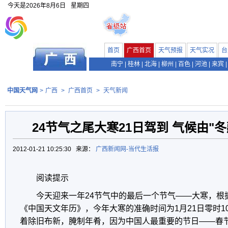
今天是
2026年8月6日
星期四
首页
广西首页
天气预报
天气实况
台
南宁
|
桂林
|
北海
|
柳州
|
百色
|
河池
|
来宾
|
中国天气网
>
广西
>
广西首页
>
天气新闻
24节气之尾大寒21日驾到 气候由"冬
2012-01-21 10:25:30 来源：
广西新闻网-当代生活报
阅读提示
今天迎来一年24节气中的最后一个节气——大寒，根
《中国天文年历》，今年大寒的准确时间为1月21日零时1
着除旧布新，腌制年肴，因为中国人最重要的节日——春