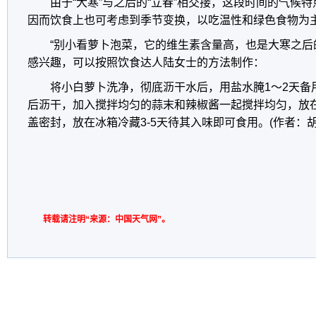
由于“大寒”与之后的“立春”相交接，这段时间的气候特点
因而饮食上也可考虑到季节变换，以吃温性和绿色食物为
“别小看萝卜泡菜，它的维生素含量高，也是大寒之后
感兴趣，可以按照饮食达人陆女士的方法制作：
将小白萝卜洗净，彻底沥干水后，用盐水腌1～2天备
后沥干，加入搅拌均匀的蒜末和辣椒酱一起搅拌均匀，放
盖密封，放在冰箱冷藏3-5天待其入味即可食用。(作者：胡
转载请注明“来源：中国天气网”。