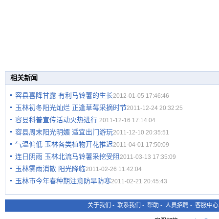
相关新闻
容县喜降甘露 有利马铃薯的生长
2012-01-05 17:46:46
玉林初冬阳光灿烂 正逢草莓采摘时节
2011-12-24 20:32:25
容县科普宣传活动火热进行
2011-12-16 17:14:04
容县周末阳光明媚 适宜出门游玩
2011-12-10 20:35:51
气温偏低 玉林各类植物开花推迟
2011-04-01 17:50:09
连日阴雨 玉林北流马铃薯采挖受阻
2011-03-13 17:35:09
玉林雾雨消散 阳光降临
2011-02-26 11:42:04
玉林市今年春种期注意防旱防寒
2011-02-21 20:45:43
关于我们
-
联系我们
-
帮助
-
人员招聘
-
客服中心