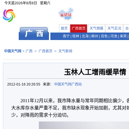
今天是
2026年8月8日
星期六
首页
广西首页
天气预报
天气实况
台
南宁
|
桂林
|
北海
|
柳州
|
百色
|
河池
|
来宾
|
中国天气网
>
广西
>
广西首页
>
天气新闻
玉林人工增雨缓旱情
2012-01-16 20:26:55 来源：
中国天气网广西站
2011年12月以来，我市降水量与常年同期相比偏少
大水库存水量严重不足，我市缺水现象开始加剧，尤其对
少，对降雨的需求十分迫切。