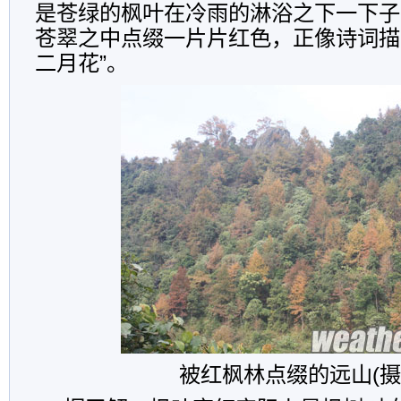
是苍绿的枫叶在冷雨的淋浴之下一下子
苍翠之中点缀一片片红色，正像诗词描
二月花”。
被红枫林点缀的远山(摄