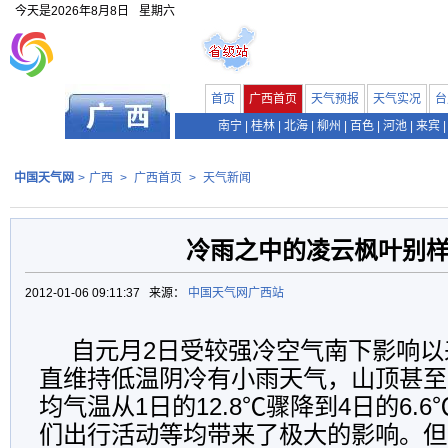
今天是
2026年8月8日
星期六
首页
广西首页
天气预报
天气实况
台
南宁
|
桂林
|
北海
|
柳州
|
百色
|
河池
|
来宾
|
中国天气网
>
广西
>
广西首页
>
天气新闻
冷雨之中的凌云枫叶别
2012-01-06 09:11:37 来源：
中国天气网广西站
自元月2日受较强冷空气南下影响以
直维持低温阴冷有小雨天气，山顶甚至
均气温从1日的12.8℃骤降到4日的6.
们出行活动等均带来了极大的影响。但