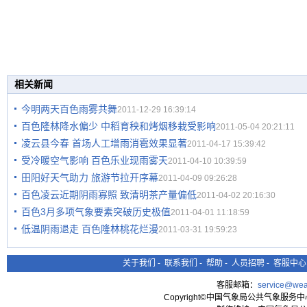
相关新闻
今明两天百色雨雾共舞
2011-12-29 16:39:14
百色隆林降水偏少 中稻育秧和烤烟移栽受影响
2011-05-04 20:21:11
凌云县今春 首场人工增雨消雹效果显著
2011-04-17 15:39:42
受冷暖空气影响 百色乐业现雨雾天
2011-04-10 10:39:59
田阳好天气助力 旅游节拉开序幕
2011-04-09 09:26:28
百色凌云近期阴雨寡照 致清明茶产量偏低
2011-04-02 20:16:30
百色3月多项气象要素突破历史极值
2011-04-01 11:18:59
低温阴雨退走 百色隆林桃花烂漫
2011-03-31 19:59:23
关于我们
-
联系我们
-
帮助
-
人员招聘
-
客服中心
客服邮箱：
service@wea
Copyright©中国气象局公共气象服务中心 All