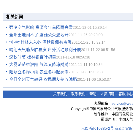
相关新闻
强冷空气影响 资源今年首降雨夹雪
2011-12-01 15:39:14
全州田地闲不了 蘑菇朵朵遍地开
2011-11-25 20:29:00
“小雪”桂林未入冬 深秋反倒有点暖
2011-11-25 15:32:14
晴朗天气助龙胜县庆 户外活动顺利开展
2011-11-22 08:51:56
深秋时节 桂林银杏叶初黄
2011-11-18 08:56:38
大雾茫茫罩灌阳 气温又降凉飕飕
2011-11-11 10:10:34
阳朔立冬降小雨 农业冬种起高潮
2011-11-08 16:03:38
今日全州天气较好 农民朋友抢收晚稻
2011-11-06 16:53:37
关于我们
-
联系我们
-
帮助
-
人员招聘
-
客服中心
客服邮箱：
service@wea
Copyright©中国气象局公共气象服务中心 All
制作维护：中国气象局公
郑重声明：中国天气
京ICP证010385-2号
京公网安备11