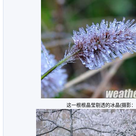
这一根根晶莹剔透的冰晶(摄影：