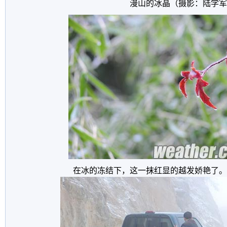
漫山的冰晶（摄影：陆学军
在冰的冻结下，这一抹红显的越发娇艳了。