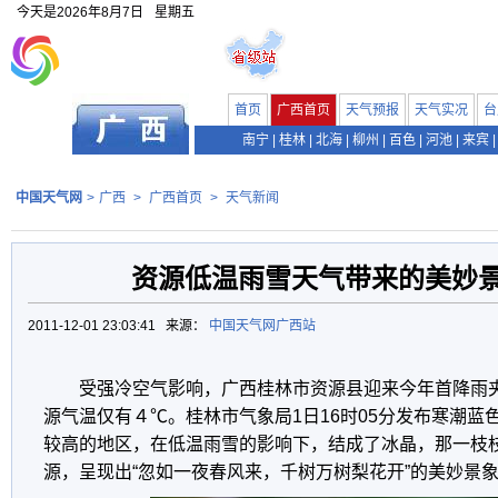
今天是
2026年8月7日
星期五
首页
广西首页
天气预报
天气实况
台
南宁
|
桂林
|
北海
|
柳州
|
百色
|
河池
|
来宾
|
中国天气网
>
广西
>
广西首页
>
天气新闻
资源低温雨雪天气带来的美妙景
2011-12-01 23:03:41 来源：
中国天气网广西站
受强冷空气影响，广西桂林市资源县迎来今年首降雨夹
源气温仅有４℃。桂林市气象局1日16时05分发布寒潮蓝
较高的地区，在低温雨雪的影响下，结成了冰晶，那一枝
源，呈现出“忽如一夜春风来，千树万树梨花开”的美妙景