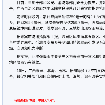
目前，当地干部和公安、消防等部门正全力救灾，并出
午，广西自治区政府副主席陈章良率队赶赴来宾市指导抢
前述时间段内，累计降雨量超过250毫米的有2个乡(
乡，达到265.6毫米，其次是安东乡达259.7毫米，强
思练镇境内山洪暴发，引发泥石流，三地均出现农田被淹
据来宾市防汛指挥部上报，兴宾区凤凰镇北五辖区、
台村委弄崩屯，忻城县安东乡等乡镇因持续暴雨引发泥石
塌、交通和电力中断。
据接报，此次强降雨主要受灾区为来宾市兴宾区和忻
地区降雨仍在继续。
16日，广西来宾、北海、玉林、梧州等多个地市(县)
号，敦促相关部门和民众做好对山洪、滑坡、泥石流等灾
转载请注明“来源：中国天气网”。