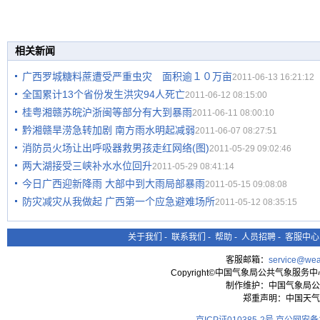
相关新闻
广西罗城糖料蔗遭受严重虫灾 面积逾１０万亩
2011-06-13 16:21:12
全国累计13个省份发生洪灾94人死亡
2011-06-12 08:15:00
桂粤湘赣苏皖沪浙闽等部分有大到暴雨
2011-06-11 08:00:10
黔湘赣旱涝急转加剧 南方雨水明起减弱
2011-06-07 08:27:51
消防员火场让出呼吸器救男孩走红网络(图)
2011-05-29 09:02:46
两大湖接受三峡补水水位回升
2011-05-29 08:41:14
今日广西迎新降雨 大部中到大雨局部暴雨
2011-05-15 09:08:08
防灾减灾从我做起 广西第一个应急避难场所
2011-05-12 08:35:15
关于我们
-
联系我们
-
帮助
-
人员招聘
-
客服中心
客服邮箱：
service@wea
Copyright©中国气象局公共气象服务中心 All
制作维护：中国气象局公
郑重声明：中国天气