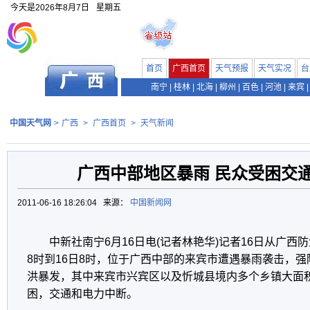
今天是
2026年8月7日
星期五
首页
广西首页
天气预报
天气实况
台
南宁
|
桂林
|
北海
|
柳州
|
百色
|
河池
|
来宾
|
中国天气网
>
广西
>
广西首页
>
天气新闻
广西中部地区暴雨 民众受困交
2011-06-16 18:26:04 来源：
中国新闻网
中新社南宁6月16日电(记者林艳华)记者16日从广西
8时到16日8时，位于广西中部的来宾市遭遇暴雨袭击，
洪暴发，其中来宾市兴宾区以及忻城县境内多个乡镇大面
困，交通和电力中断。