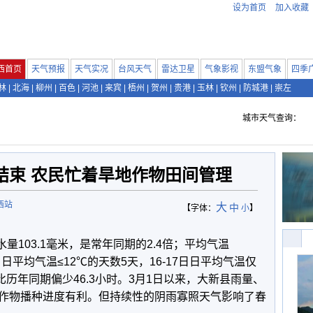
设为首页
加入收藏
西首页
天气预报
天气实况
台风天气
雷达卫星
气象影视
东盟气象
四季
林
|
北海
|
柳州
|
百色
|
河池
|
来宾
|
梧州
|
贺州
|
贵港
|
玉林
|
钦州
|
防城港
|
崇左
城市天气查询：
结束 农民忙着旱地作物田间管理
西站
大
中
【字体：
小
】
水量103.1毫米，是常年同期的2.4倍；平均气温
。日平均气温≤12℃的天数5天，16-17日日平均气温仅
，比历年同期偏少46.3小时。3月1日以来，大新县雨量、
作物播种进度有利。但持续性的阴雨寡照天气影响了春