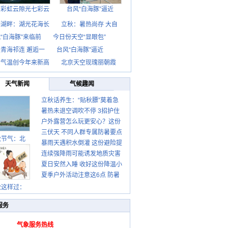
京彩虹云隙光七彩云
台风“白海豚”逼近
海湖畔：湖光花海长
立秋：暑热尚存 大自
“白海豚”来临前
今日份天空“显眼包”
青海祁连 邂逅一
台风“白海豚”逼近
京气温创今年来新高
北京天空现瑰丽朝霞
天气新闻
气候趣闻
立秋话养生：“贴秋膘”莫着急
暑热未退空调吹不停 3招护住
先清暑再防燥
户外露营怎么玩更安心？这份
肩颈不酸痛
三伏天 不同人群专属防暑要点
攻略请收好
秋节气：北
暴雨天遇积水倒灌 这份避险提
请收好
连续强降雨可能诱发地质灾害
示请收好
夏日安然入睡 收好这份降温小
这些前兆要知道
夏季户外活动注意这6点 防暑
贴士
健身两不误
秋这样过：
服务
气象服务热线