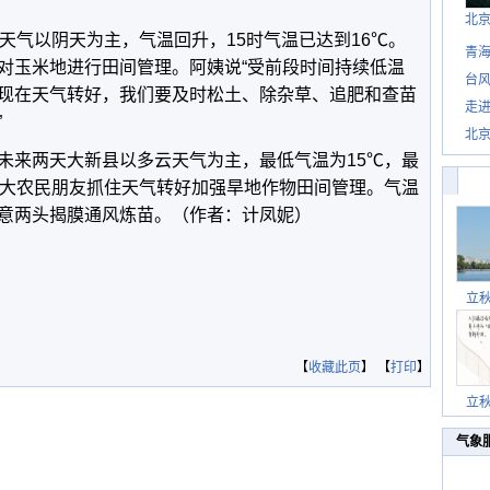
北
天气以阴天为主，气温回升，15时气温已达到16℃。
青
对玉米地进行田间管理。阿姨说“受前段时间持续低温
台风
现在天气转好，我们要及时松土、除杂草、追肥和查苗
走进
”
北
未来两天大新县以多云天气为主，最低气温为15℃，最
广大农民朋友抓住天气转好加强旱地作物田间管理。气温
意两头揭膜通风炼苗。（作者：计凤妮）
立
【
收藏此页
】 【
打印
】
立
气象