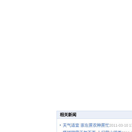
相关新闻
天气适宜 崇左蔗农种蔗忙
2011-03-10 1