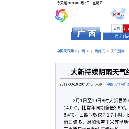
今天是
2026年8月7日
星期五
首页
广
南宁
|
桂
中国天气网
>
广西
>
广西首页
>
天气新闻
大新持续阴雨天气
2011-03-19 20:43:45 来源：
中国天气网广
3月1日至19日8时大新县降
14.0℃，比常年同期偏低3.6℃
8.4℃。日照时数仅为1.7小时
雨日偏多，对加快春玉米等旱地