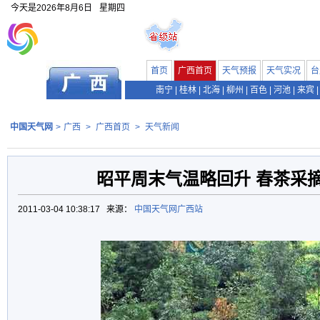
今天是
2026年8月6日
星期四
首页
广西首页
天气预报
天气实况
台
南宁
|
桂林
|
北海
|
柳州
|
百色
|
河池
|
来宾
|
中国天气网
>
广西
>
广西首页
>
天气新闻
昭平周末气温略回升 春茶采
2011-03-04 10:38:17 来源：
中国天气网广西站