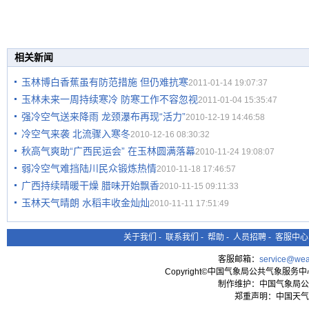
相关新闻
玉林博白香蕉虽有防范措施 但仍难抗寒
2011-01-14 19:07:37
玉林未来一周持续寒冷 防寒工作不容忽视
2011-01-04 15:35:47
强冷空气送来降雨 龙颈瀑布再现“活力”
2010-12-19 14:46:58
冷空气来袭 北流骤入寒冬
2010-12-16 08:30:32
秋高气爽助“广西民运会” 在玉林圆满落幕
2010-11-24 19:08:07
弱冷空气难挡陆川民众锻炼热情
2010-11-18 17:46:57
广西持续晴暖干燥 腊味开始飘香
2010-11-15 09:11:33
玉林天气晴朗 水稻丰收金灿灿
2010-11-11 17:51:49
关于我们
-
联系我们
-
帮助
-
人员招聘
-
客服中心
客服邮箱：
service@wea
Copyright©中国气象局公共气象服务中心 All
制作维护：中国气象局公
郑重声明：中国天气