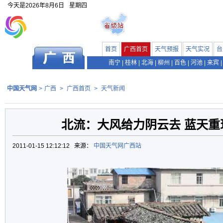
今天是
2026年8月6日
星期四
首页
广西首页
天气预报
天气实况
台
南宁
|
桂林
|
北海
|
柳州
|
百色
|
河池
|
来宾
|
中国天气网
>
广西
>
广西首页
>
天气新闻
北流：大风给力阴云去 蓝天重
2011-01-15 12:12:12 来源：
中国天气网广西站