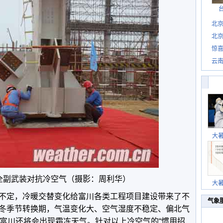
北
北
惊
惊喜
云
大
全副武装对抗冷空气（摄影：周利华）
大
不定，冷暖交替变化给富川各类工程项目建设带来了不
气象
冬季节转换期，气温变化大、空气湿度不稳定、偏北气
后富川还将会出现霜冻天气。针对以上冷空气的“惯用招