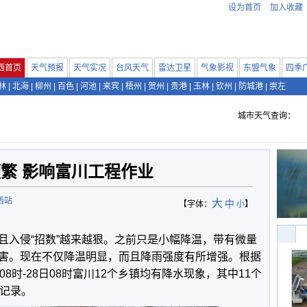
设为首页
加入收藏
西首页
天气预报
天气实况
台风天气
雷达卫星
气象影视
东盟气象
四季
林
|
北海
|
柳州
|
百色
|
河池
|
来宾
|
梧州
|
贺州
|
贵港
|
玉林
|
钦州
|
防城港
|
崇左
城市天气查询：
繁 影响富川工程作业
西站
大
中
【字体：
小
】
且入侵“招数”越来越狠。之前只是小幅降温，带有微量
害。现在不仅降温明显，而且降雨强度有所增强。根据
8时-28日08时富川12个乡镇均有降水现象，其中11个
水记录。