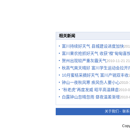
相关新闻
富川持续好天气 县城建设进度加快
201
富川果农抢抓好天气 收获“橙”甸甸喜
贺州出现较严重灰霾天气
2010-11-21 21
秋高气爽天晴好 富川学生运动会拉开
10月蜜桔采摘好天气 富川产销双丰收
钟山一夜秋风寒 疾风伤人要小心
2010-
“秋老虎”再度发威 昭平高温肆虐
2010-0
白露钟山忽晴忽雨 昼夜温差渐增
2010-
关于我们
-
联系
Cop