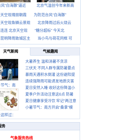
台风“白海豚”逼近
北京气温创今年来新高
京天空现瑰丽朝霞
为防范台风“白海豚”
京天空现鱼鳞云景观
北京降雨过后火烧云
连连 北京天空现
“糖分超标” 今天北
南昆明降雨致城区主
当小鸟与荷花同框 可
天气新闻
气候趣闻
大暑养生 温和消暑不贪凉
三伏天 不同人群专属防暑要点
暴雨天遇积水倒灌 这份避险提
请收好
连续强降雨可能诱发地质灾害
示请收好
暑节气：南
夏日安然入睡 收好这份降温小
这些前兆要知道
夏季户外活动注意这6点 防暑
贴士
夏日健康享受冷饮 牢记“两注意
健身两不误
小暑节气：南方开启“桑拿”模
一控制”
式 北方陆续进入雨季
暑这样过：
服务
气象服务热线