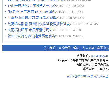
钟山一夜秋风寒 疾风伤人要小心
2010-10-27 19:45:45
“秋老虎”再度发威 昭平高温肆虐
2010-09-17 17:47:48
白露钟山忽晴忽雨 昼夜温差渐增
2010-09-08 22:00:29
战高温斗酷暑 贺州加快推进晚稻插秧进度
2010-08-13 21:49:45
大雨横扫昭平 市民享清凉周末
2010-08-08 10:45:58
贺州市及部分乡镇遭受雷雨袭击
2010-08-06 22:10:11
关于我们
-
联系我们
-
帮助
-
人员招聘
-
客服中心
客服邮箱：
service@wea
Copyright©中国气象局公共气象服务中心 All
制作维护：中国气象局公
郑重声明：中国天气
京ICP证010385-2号
京公网安备11