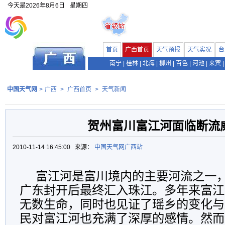
今天是
2026年8月6日
星期四
首页
广西首页
天气预报
天气实况
台
南宁
|
桂林
|
北海
|
柳州
|
百色
|
河池
|
来宾
|
中国天气网
>
广西
>
广西首页
>
天气新闻
贺州富川富江河面临断流
2010-11-14 16:45:00 来源：
中国天气网广西站
富江河是富川境内的主要河流之一
广东封开后最终汇入珠江。多年来富江
无数生命，同时也见证了瑶乡的变化与
民对富江河也充满了深厚的感情。然而