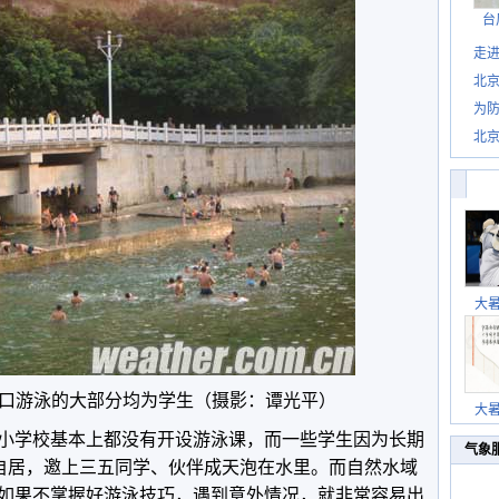
台
走进
北
为防
北
大
口游泳的大部分均为学生（摄影：谭光平）
大
小学校基本上都没有开设游泳课，而一些学生因为长期
气象
手自居，邀上三五同学、伙伴成天泡在水里。而自然水域
如果不掌握好游泳技巧，遇到意外情况，就非常容易出