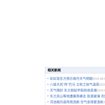
相关新闻
彩虹现东方预示南丹天气明朗
2010-08-
八级大风“阵”巴马 立秋之始气温高
2010
天气晴好 东兰掀起早稻抢收高潮
2010-
东兰凤山等地遭暴雨袭击 街道被淹 农
河池南丹县阵雨洗刷 空气变得更清新
2