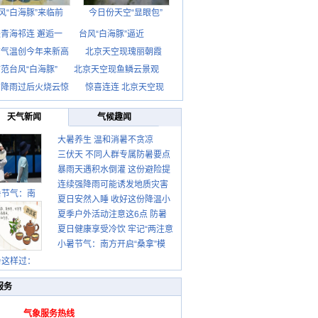
风“白海豚”来临前
今日份天空“显眼包”
青海祁连 邂逅一
台风“白海豚”逼近
京气温创今年来新高
北京天空现瑰丽朝霞
范台风“白海豚”
北京天空现鱼鳞云景观
京降雨过后火烧云惊
惊喜连连 北京天空现
天气新闻
气候趣闻
大暑养生 温和消暑不贪凉
三伏天 不同人群专属防暑要点
暴雨天遇积水倒灌 这份避险提
请收好
连续强降雨可能诱发地质灾害
示请收好
暑节气：南
夏日安然入睡 收好这份降温小
这些前兆要知道
夏季户外活动注意这6点 防暑
贴士
夏日健康享受冷饮 牢记“两注意
健身两不误
小暑节气：南方开启“桑拿”模
一控制”
式 北方陆续进入雨季
暑这样过：
服务
气象服务热线