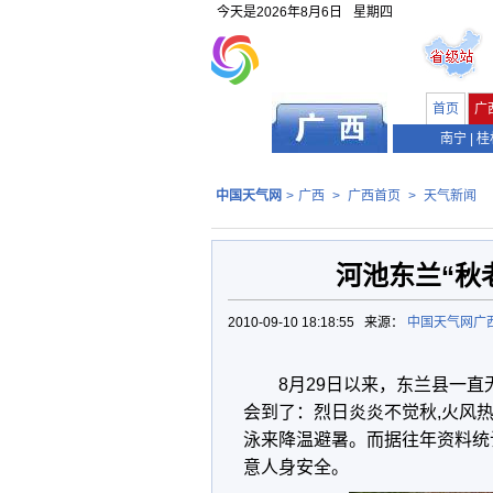
今天是
2026年8月6日
星期四
首页
广
南宁
|
桂
中国天气网
>
广西
>
广西首页
>
天气新闻
河池东兰“秋
2010-09-10 18:18:55 来源：
中国天气网广
8月29日以来，东兰县一
会到了：烈日炎炎不觉秋,火风
泳来降温避暑。而据往年资料统
意人身安全。