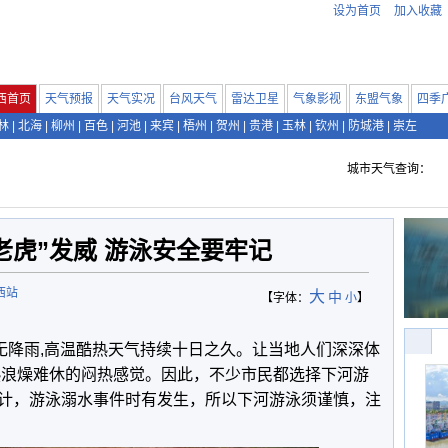
设为首页
加入收藏
西首页
天气预报
天气实况
台风天气
雷达卫星
气象影视
东盟气象
四季
林
|
北海
|
柳州
|
百色
|
河池
|
来宾
|
梧州
|
贺州
|
贵港
|
玉林
|
钦州
|
防城港
|
崇左
城市天气查询：
老虎”发威 游泳安全要牢记
西站
大
中
【字体：
小
】
直无降雨,高温酷热天气持续十日之久。让当地人们深深体
热浪燥难休的闷热感觉。因此，不少市民都选择下河游
计，游泳溺水事件时有发生，所以下河游泳须谨慎，注