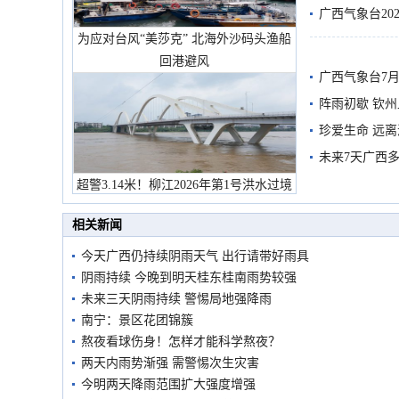
广西气象台20
为应对台风“美莎克” 北海外沙码头渔船
预警
回港避风
广西气象台7月
阵雨初歇 钦
珍爱生命 远
未来7天广西
超警3.14米！柳江2026年第1号洪水过境
市民在堤岸见证汛况
相关新闻
今天广西仍持续阴雨天气 出行请带好雨具
阴雨持续 今晚到明天桂东桂南雨势较强
未来三天阴雨持续 警惕局地强降雨
南宁：景区花团锦簇
熬夜看球伤身！怎样才能科学熬夜？
两天内雨势渐强 需警惕次生灾害
今明两天降雨范围扩大强度增强