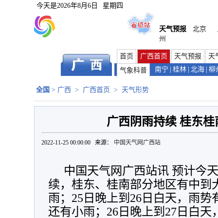
今天是
2026年8月6日
星期四
天气预报
北京
州
首页
广西首页
天气预报
天
南宁
|
桂林
|
北海
|
柳
气象科普
全国
>
广西
>
广西首页
>
天气形势
广西阴雨持续 桂东桂
2022-11-25 00:00:00 来源：
中国天气网广西站
中国天气网广西站讯 预计今天
续，桂东、桂南部分地区有中到
雨；25日晚上到26日白天，雨
还有小雨；26日晚上到27日白