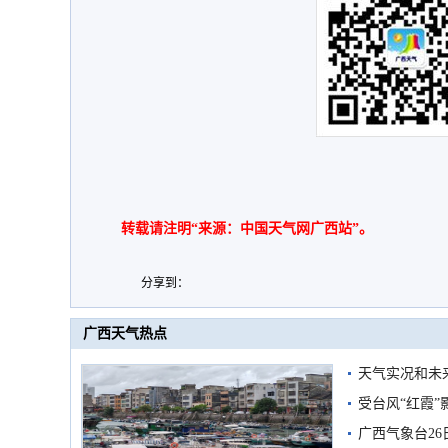
转载请注明“来源：中国天气网广西站”。
分享到：
广西天气热点
天气实况和未
受台风“红霞”
有较强降雨
广西气象台26