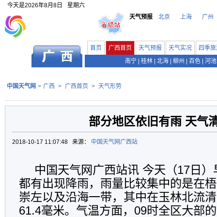
今天是
2026年8月8日
星期六
天气预报
北京
上海
广州
首页
广西首页
天气预报
天气实况
四季旅
南宁
|
桂林
|
北海
|
柳州
|
百色
|
河池
中国天气网
>
广西
>
广西首页
>
天气形势
部分地区依旧有雨 天气
2018-10-17 11:07:48 来源：
中国天气网广西站
中国天气网广西站讯 今天（17日
都有出现降雨，雨量比较集中的是在梧
崇左以及沿海一带，其中在玉林北流清
61.4毫米。气温方面，09时全区大部