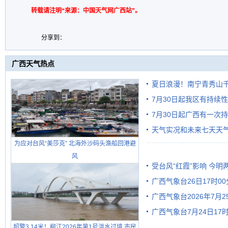
转载请注明“来源：中国天气网广西站”。
分享到：
广西天气热点
夏日浪漫！南宁青秀山
7月30日起我区有持续
7月30日起广西有一次
天气实况和未来七天天
为应对台风“美莎克” 北海外沙码头渔船回港避
风
受台风“红霞”影响 今
广西气象台26日17时0
有较强降雨
广西气象台2026年7月
广西气象台7月24日1
级预警
超警3.14米！柳江2026年第1号洪水过境 市民