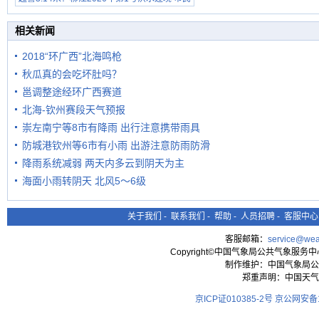
在堤岸见证汛况
相关新闻
2018“环广西”北海鸣枪
秋瓜真的会吃坏肚吗？
邕调整途经环广西赛道
北海-钦州赛段天气预报
崇左南宁等8市有降雨 出行注意携带雨具
防城港钦州等6市有小雨 出游注意防雨防滑
降雨系统减弱 两天内多云到阴天为主
海面小雨转阴天 北风5～6级
关于我们
-
联系我们
-
帮助
-
人员招聘
-
客服中心
客服邮箱：
service@wea
Copyright©中国气象局公共气象服务中心 All
制作维护：中国气象局公
郑重声明：中国天气
京ICP证010385-2号
京公网安备11