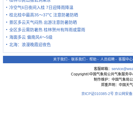
桂林市民山猴岩洞乘凉
冷空气6日夜间入桂 7日迎降雨降温
桂北桂中最高35～37℃ 注意防暑防晒
景区多云天气闷热 出游注意防暑防晒
全区多云需防暑热 桂林贺州有阵雨或雷雨
海面多云 偏南风4～5级
北海：浪漫晚霞迎夜色
关于我们
-
联系我们
-
帮助
-
人员招聘
-
客服中心
客服邮箱：
service@wea
Copyright©中国气象局公共气象服务中心 All
制作维护：中国气象局公
郑重声明：中国天气
京ICP证010385-2号
京公网安备11