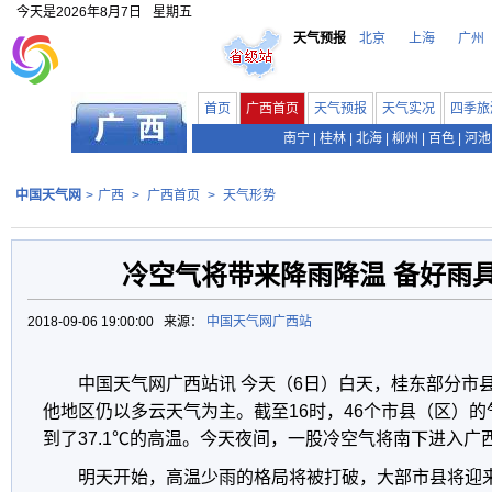
今天是
2026年8月7日
星期五
天气预报
北京
上海
广州
首页
广西首页
天气预报
天气实况
四季旅
南宁
|
桂林
|
北海
|
柳州
|
百色
|
河池
中国天气网
>
广西
>
广西首页
>
天气形势
冷空气将带来降雨降温 备好雨
2018-09-06 19:00:00 来源：
中国天气网广西站
中国天气网广西站讯 今天（6日）白天，桂东部分市
他地区仍以多云天气为主。截至16时，46个市县（区）的
到了37.1℃的高温。今天夜间，一股冷空气将南下进入广
明天开始，高温少雨的格局将被打破，大部市县将迎