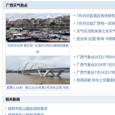
广西天气热点
7月30日起我区有持续
7月30日起广西有一次
天气实况和未来七天天
受台风“红霞”影响 今
为应对台风“美莎克” 北海外沙码头渔船回港避
有较强降雨
风
广西气象台26日17时0
广西气象台2026年7月
广西气象台7月24日1
级预警
阵雨初歇 钦州上空邂逅
超警3.14米！柳江2026年第1号洪水过境 市民
在堤岸见证汛况
相关新闻
桂林市民山猴岩洞同乘凉