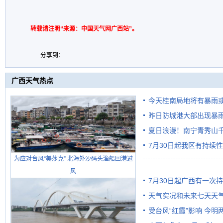
转载请注明“来源：中国天气网广西站”。
分享到：
广西天气热点
今天桂南局地将有暴雨或
昨日防城港大部出现暴雨
需继续防范
雨
夏日浪漫！南宁青秀山
7月30日起我区有持续
为应对台风“美莎克” 北海外沙码头渔船回港避
风
7月30日起广西有一次
天气实况和未来七天天
受台风“红霞”影响 今