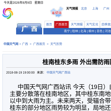
今天是
2026年8月9日
星期日
天气预报
北京
上海
广州
首页
广西首页
天气预报
天气实况
四季旅
南宁
|
桂林
|
北海
|
柳州
|
百色
|
河池
中国天气网
>
广西
>
广西首页
>
天气形势
桂南桂东多雨 外出需防雨
2018-08-19 19:00:00 来源：
中国天气网广西站
中国天气网广西站讯 今天（19日
主要分散落在桂南地区，其中桂东南地
以中到大雨为主。未来两天，受辐合带
桂东的部分地区雨势较为明显，局地还