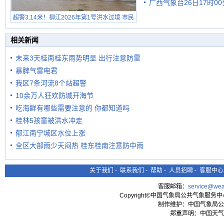
广西气象台26日17时0
有较强降雨
超警3.14米！柳江2026年第1号洪水过境 市民
在堤岸见证汛况
相关新闻
未来3天桂南桂东雨势明显 出行注意防雷
暴脾气雷电君
我区7条河流8个站超警
10余万人狂欢防城开海节
吃海鲜有哪些需要注意的 你都知道吗
桂林5孩童被洪水冲走
郁江南宁城区水位上涨
全区大部雨少天闷热 桂东桂南注意防中雨
关于我们
-
联系我们
-
帮助
-
人员招聘
-
客服中心
客服邮箱：
service@wea
Copyright©中国气象局公共气象服务中心 All
制作维护：中国气象局公
郑重声明：中国天气