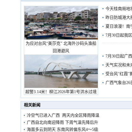
今天桂南局地将
需继续防范
昨日防城港大
雨
夏日浪漫！南
7月30日起
为应对台风“美莎克” 北海外沙码头渔船
回港避风
7月30日起
天气实况和未
受台风“红霞”
有较强降雨
广西气象台26
超警3.14米！柳江2026年第1号洪水过境
市民在堤岸见证汛况
相关新闻
冷空气已进入广西 两天内全区降雨降温
广西自北向南迎降雨 下周气温先降后升
海面多云到阴天 东南风转偏东风4～5级