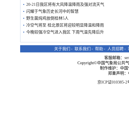
20-21日我区将有大风降温降雨及强对流天气
闪耀于气象历史长河中的智慧
野生菌炖鸡放倒桂林5人
冷空气将至 桂北景区将迎较明显降温和降雨
今晚较强冷空气进入我区 下周气温先降后升
关于我们
-
联系我们
-
帮助
-
人员招聘
-
客服邮箱：
se
Copyright©中国气象局公共气象服
制作维护：中国
郑重声明：
京ICP证010385-2