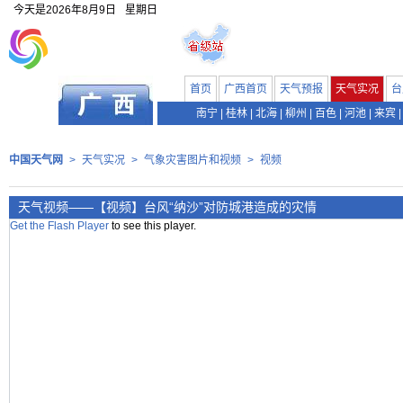
今天是
2026年8月9日
星期日
首页
广西首页
天气预报
天气实况
台
南宁
|
桂林
|
北海
|
柳州
|
百色
|
河池
|
来宾
|
中国天气网
>
天气实况
>
气象灾害图片和视频
>
视频
天气视频——【视频】台风“纳沙”对防城港造成的灾情
Get the Flash Player
to see this player.