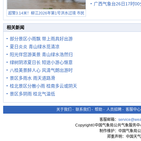
广西气象台26日17时0
有较强降雨
超警3.14米！柳江2026年第1号洪水过境 市民
在堤岸见证汛况
相关新闻
部分景区小雨飘 带上雨具好出游
夏日炎炎 青山绿水觅清凉
阳光伴您游美景 青山绿水浩然归
绿树阴浓夏日长 短途小游心惬意
八桂美景醉人心 风清气朗出游时
景区多雨水 雨天道路滑
桂北景区分散小雨 桂南多云或阴天
景区多阴雨 桂北气温低
关于我们
-
联系我们
-
帮助
-
人员招聘
-
客服中心
客服邮箱：
service@wea
Copyright©中国气象局公共气象服务中心 All
制作维护：中国气象局公
郑重声明：中国天气