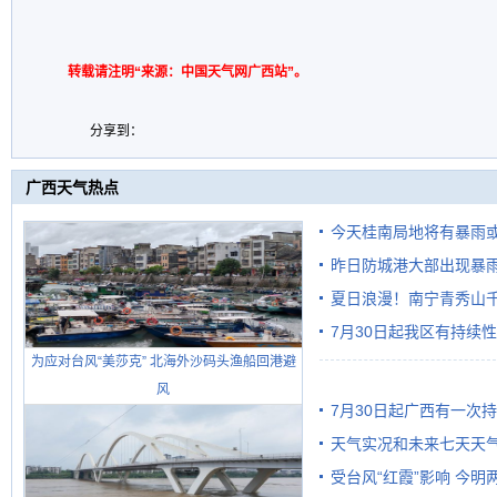
转载请注明“来源：中国天气网广西站”。
分享到：
广西天气热点
今天桂南局地将有暴雨或
昨日防城港大部出现暴雨
需继续防范
雨
夏日浪漫！南宁青秀山
7月30日起我区有持续
为应对台风“美莎克” 北海外沙码头渔船回港避
风
7月30日起广西有一次
天气实况和未来七天天
受台风“红霞”影响 今