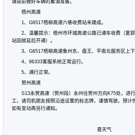
请提前做好车辆的蓄油准备。
梧州高速
1、G6517梧柳高速六巷收费站未建成。
2、温馨提示：梧州市环城高速公路已通车收费（夏
站因故延后开通）。
3、G6517梧柳高速象州东、盘王、平南北服务区上
4、96333客服系统正常运行。
5、通行正常。
贺州高速
S13永贺高速（贺州段）永州往贺州方向K75处，进
工，请司机朋友按照沿途设置的标志牌，谨慎驾驶。预计恢复
如有变动再另行通知。
查天气