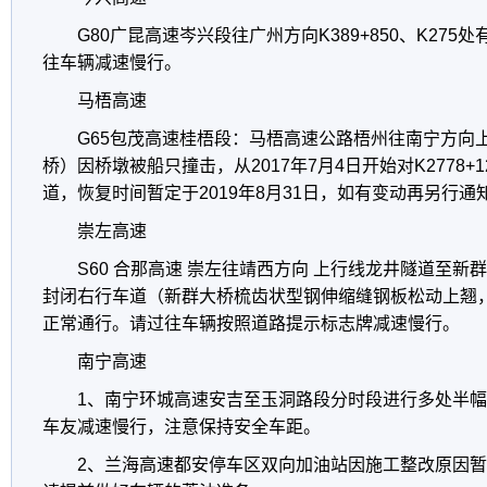
G80广昆高速岑兴段往广州方向K389+850、K27
往车辆减速慢行。
马梧高速
G65包茂高速桂梧段：马梧高速公路梧州往南宁方向上行
桥）因桥墩被船只撞击，从2017年7月4日开始对K2778
道，恢复时间暂定于2019年8月31日，如有变动再另行通
崇左高速
S60 合那高速 崇左往靖西方向 上行线龙井隧道至新群大桥K
封闭右行车道（新群大桥梳齿状型钢伸缩缝钢板松动上翘
正常通行。请过往车辆按照道路提示标志牌减速慢行。
南宁高速
1、南宁环城高速安吉至玉洞路段分时段进行多处半
车友减速慢行，注意保持安全车距。
2、兰海高速都安停车区双向加油站因施工整改原因