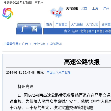
今天是
2026年8月8日
星期六
天气预报
北京
上海
广州
首页
广西首页
天气预报
天气实况
四季旅
南宁
|
桂林
|
北海
|
柳州
|
百色
|
河池
中国天气网
>
广西
>
行业气象
>
高速路况
高速公路快报
2019-03-31 15:47:48 来源：
中国天气网广西站
柳州高速
1、因G72泉南高速公路黄冕收费站匝道存在严重交
通事故。为保障人民群众生命财产安全，依据《中华人民
十九条、四十条的规定，决定实施交通管制措施：