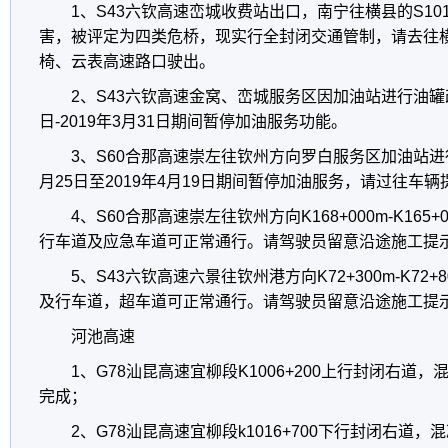
1、S43六钦高速峦城收费站出口，南宁往横县的S1
害，被评定为四类危桥，现实行全封闭交通管制，请去往
椅、云表高速路口驶出。
2、S43六钦高速金窝、峦城服务区因加油站进行油罐改
日-2019年3月31日期间暂停加油服务功能。
3、S60合那高速崇左往钦州方向罗白服务区加油站进行
月25日至2019年4月19日期间暂停加油服务，请过往车
4、S60合那高速崇左往钦州方向K168+000m-K16
行车道及应急车道可正常通行。请驾驶员留意沿途施工提
5、S43六钦高速六景往钦州港方向K72+300m-K72
及行车道，超车道可正常通行。请驾驶员留意沿途施工提
河池高速
1、G78汕昆高速宜柳段K1006+200上行封闭右道，
完成；
2、G78汕昆高速宜柳段k1016+700下行封闭右道，