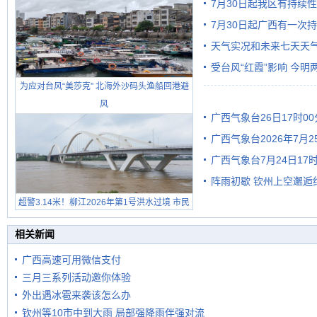
7月30日起我区有持续
7月30日起广西有一次
天气实况和未来七天天
受台风“红霞”影响 今
为应对台风“美莎克” 北海外沙码头渔船回港避
有较强降雨
风
广西气象台26日17时0
广西气象台2026年7月
广西气象台7月24日1
级预警
阵雨初歇 钦州上空邂逅
超警3.14米！柳江2026年第1号洪水过境 市民
在堤岸见证汛况
相关新闻
广西高速可用微信支付
三月三系列活动邀你体验
外出遇冰雹来袭该怎么办
钦州等10市中到大雨 局部强降雨伴强对流