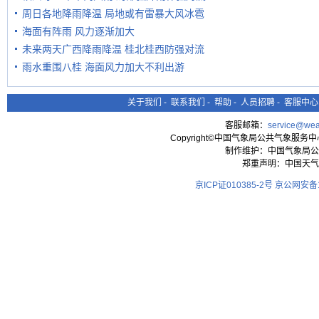
周日各地降雨降温 局地或有雷暴大风冰雹
海面有阵雨 风力逐渐加大
未来两天广西降雨降温 桂北桂西防强对流
雨水重围八桂 海面风力加大不利出游
关于我们
-
联系我们
-
帮助
-
人员招聘
-
客服中心
客服邮箱：
service@wea
Copyright©中国气象局公共气象服务中心 All
制作维护：中国气象局公
郑重声明：中国天气
京ICP证010385-2号
京公网安备11