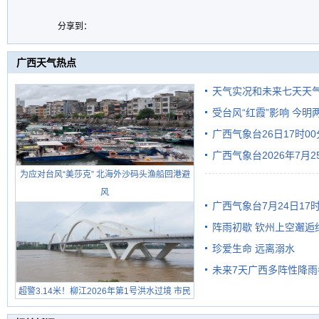
分享到：
广西天气热点
天气实况和未来七天天
受台风“红霞”影响 今
广西气象台26日17时0
有较强降雨
广西气象台2026年7月
为应对台风“美莎克” 北海外沙码头渔船回港避
级预警
风
广西气象台7月24日1
阵雨初歇 钦州上空邂逅
珍爱生命 远离溺水
未来7天广西多阵性降雨
超警3.14米！柳江2026年第1号洪水过境 市民
在堤岸见证汛况