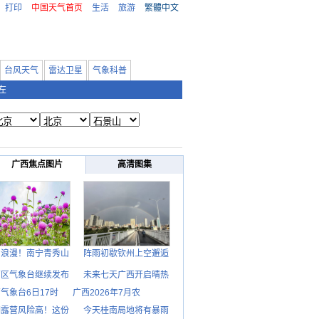
打印
中国天气首页
生活
旅游
繁體中文
台风天气
雷达卫星
气象科普
左
广西焦点图片
高清图集
日浪漫！南宁青秀山
阵雨初歇钦州上空邂逅
西区气象台继续发布
未来七天广西开启晴热
气象台6日17时
广西2026年7月农
期露营风险高！这份
今天桂南局地将有暴雨