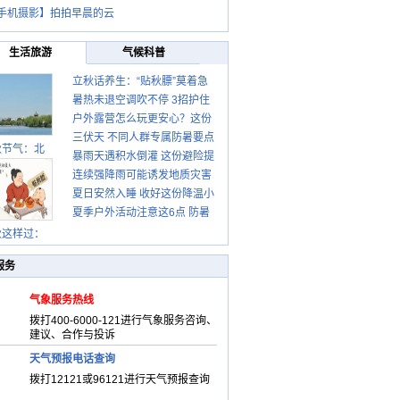
手机摄影】拍拍早晨的云
生活旅游
气候科普
立秋话养生：“贴秋膘”莫着急
暑热未退空调吹不停 3招护住
先清暑再防燥
户外露营怎么玩更安心？这份
肩颈不酸痛
三伏天 不同人群专属防暑要点
攻略请收好
秋节气：北
暴雨天遇积水倒灌 这份避险提
请收好
连续强降雨可能诱发地质灾害
示请收好
夏日安然入睡 收好这份降温小
这些前兆要知道
夏季户外活动注意这6点 防暑
贴士
健身两不误
秋这样过：
服务
气象服务热线
拨打400-6000-121进行气象服务咨询、
建议、合作与投诉
天气预报电话查询
拨打12121或96121进行天气预报查询