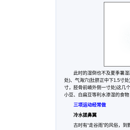
此时的湿倒也不及夏季暑湿
处)、气海穴(肚脐正中下1.5寸
寸，胫骨前嵴外侧一寸处)这几
小豆、白扁豆等利水渗湿的食物
三项运动经常做
冷水搓鼻翼
古时有“走谷雨”的风俗，