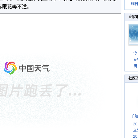
昨
赤眼花等不适。
专家
今
专
明
社区
羊
2
立
2