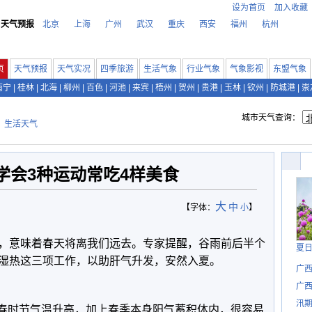
设为首页
加入收藏
天气预报
北京
上海
广州
武汉
重庆
西安
福州
杭州
页
天气预报
天气实况
四季旅游
生活气象
行业气象
气象影视
东盟气象
南宁
|
桂林
|
北海
|
柳州
|
百色
|
河池
|
来宾
|
梧州
|
贺州
|
贵港
|
玉林
|
钦州
|
防城港
|
崇
城市天气查询：
>
生活天气
学会3种运动常吃4样美食
大
中
【字体：
小
】
，意味着春天将离我们远去。专家提醒，谷雨前后半个
夏
湿热这三项工作，以助肝气升发，安然入夏。
广
广西
汛
!暮春时节气温升高，加上春季本身阳气蓄积体内，很容易