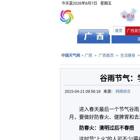
今天是
2026年8月7日
星期五
首页
广西首
中国天气网
>
广西
>
广西首页
>
生活健身
谷雨节气：
2015-04-21 09:56:18 来源：
网络综合
进入春天最后一个节气谷雨
月，要做好防春火、健脾胃和去
防春火：清明过后不春捂
这时节“上火”的人可不少