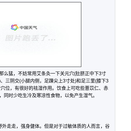
那么猛，不妨常用艾条灸一下关元穴(肚脐正中下3寸
处)、三阴交(小腿内侧，足踝尖上3寸处)和足三里(膝下3
个穴位，有很好的祛湿作用。饮食上可吃些薏苡仁、赤
，同时少吃生冷及寒凉性食物，以免产生湿气。
到野外走走，强身健体。但是对于过敏体质的人而言，谷