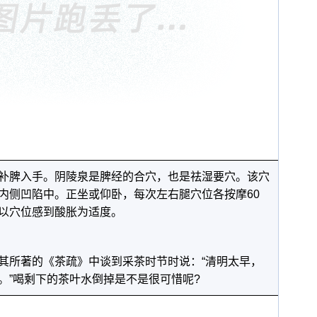
补脾入手。阴陵泉是脾经的合穴，也是祛湿要穴。该穴
内侧凹陷中。正坐或仰卧，每次左右腿穴位各按摩60
以穴位感到酸胀为适度。
其所著的《茶疏》中谈到采茶时节时说：“清明太早，
。”喝剩下的茶叶水倒掉是不是很可惜呢?