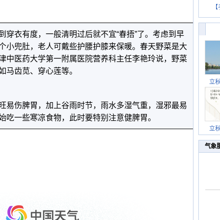
【
到穿衣有度，一般清明过后就不宜“春捂”了。考虑到早
个小兜肚，老人可戴些护腰护膝来保暖。春天野菜是大
津中医药大学第一附属医院营养科主任李艳玲说，野菜
如马齿苋、穿心莲等。
立
旺易伤脾胃，加上谷雨时节，雨水多湿气重，湿邪最易
始吃一些寒凉食物，此时要特别注意健脾胃。
立
气象