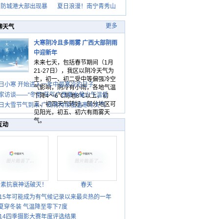
日防城港大部出现暴
夏日浪漫！南宁青秀山
更多
聊天气
大寒阴冷且多雨雾 广西大部阴雨
中迎新年
未来七天，包括春节期间（1月
21-27日），我区以阴冷天气为
主，初一、初二受中等偏强冷空
日小寒 开始进入一年中最寒冷的日子
气影响，阴冷有小雨，各地气温
家访谈——“冬至”节气广西雨水偏少气温低
下降4～6℃局地8℃以上，初
三、初四天气转好，部分地区可
日大雪节气到来 广西将持续低温寒冷天气
见阳光，初五、初六有雨雾天
气。
互动
胎素抗衰神话破灭！
春天
015年可能成为有气候记录以来最炎热的一年
夏穿冬装 气温降至零下7度
014四季摄影大赛年度评选结果