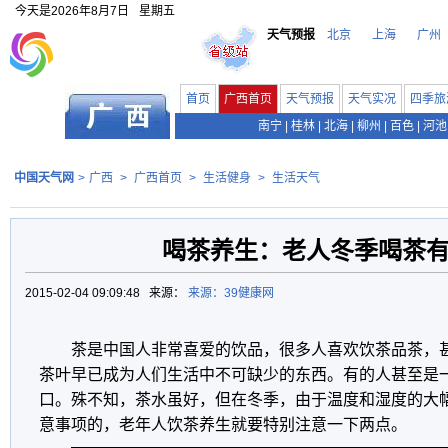
今天是
2026年8月7日
星期五
天气预报
北京
上海
广州
首页
广西首页
天气预报
天气实况
四季旅
南宁
|
桂林
|
北海
|
柳州
|
百色
|
河池
中国天气网
>
广西
>
广西首页
>
生活健身
>
生活天气
喝茶养生：老人冬季喝茶
2015-02-04 09:09:48 来源：
来源：39健康网
茶是中国人非常喜爱的饮品，很多人喜欢饮茶品茶，
茶叶早已成为人们生活中不可缺少的东西。有的人甚至是
口。殊不知，茶水虽好，但在冬季，由于温度和湿度的大
意事项的，老年人饮茶养生就要特别注意一下两点。