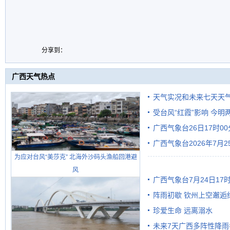
分享到：
广西天气热点
天气实况和未来七天天
受台风“红霞”影响 今
广西气象台26日17时0
有较强降雨
广西气象台2026年7月
为应对台风“美莎克” 北海外沙码头渔船回港避
级预警
风
广西气象台7月24日1
阵雨初歇 钦州上空邂逅
珍爱生命 远离溺水
未来7天广西多阵性降雨