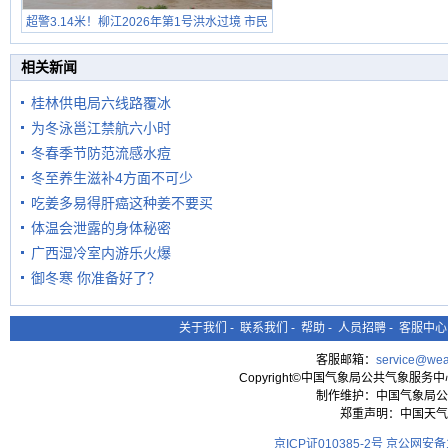
超警3.14米！柳江2026年第1号洪水过境 市民
在堤岸见证汛况
相关新闻
桂林供电局六线路覆冰
为冬泳邕江禁航六小时
冬春季节防范流感水痘
冬至养生滋补4方面不可少
吃姜多易得肝癌这种姜不要买
体温会泄露的身体秘密
广西湿冷室内游乐火爆
御冬寒 你准备好了？
关于我们
-
联系我们
-
帮助
-
人员招聘
-
客服中心
客服邮箱：
service@wea
Copyright©中国气象局公共气象服务中心 All
制作维护：中国气象局公
郑重声明：中国天气
京ICP证010385-2号
京公网安备11