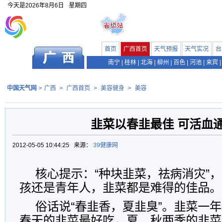
今天是
2026年8月6日
星期四
首页
广西首页
天气预报
天气实况
台
南宁
|
桂林
|
北海
|
柳州
|
百色
|
河池
|
来宾
|
中国天气网
>
广西
>
广西首页
>
美容健身
>
美容
韭菜以春韭最佳 可活血
2012-05-05 10:44:25 来源：
39健康网
核心提示：“种块韭菜，祛病消灾”
孩还是青年人，韭菜都是难得的佳品。
俗话说“春韭香，夏韭臭”。韭菜一
春天的韭菜最好吃，夏、秋两季的韭菜