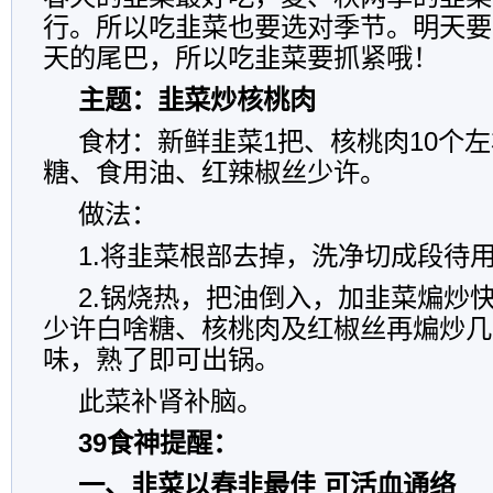
行。所以吃韭菜也要选对季节。明天要
天的尾巴，所以吃韭菜要抓紧哦！
主题：韭菜炒核桃肉
食材：新鲜韭菜1把、核桃肉10个
糖、食用油、红辣椒丝少许。
做法：
1.将韭菜根部去掉，洗净切成段待
2.锅烧热，把油倒入，加韭菜煸炒
少许白啥糖、核桃肉及红椒丝再煸炒几
味，熟了即可出锅。
此菜补肾补脑。
39食神提醒：
一、韭菜以春韭最佳 可活血通络