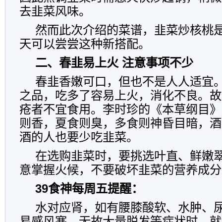
去韭菜风味。
然而此次介绍的菜谱，韭菜炒核桃
天可以尝尝这种新搭配。
二、春韭易上火 注意事项不少
春韭香嫩可口，但也不是人人适宜
之品，吃多了容易上火，消化不良。故
疮者不宜食用。李时珍的《本草纲目》
则香，夏食则臭，多食则神昏目暗，酒
酒的人也要少吃韭菜。
在选购韭菜时，要挑选叶直、鲜嫩
意掌握火候，不要破坏韭菜的营养成分
39食神每周五提醒：
水对应肾，如有腰膝酸软、水肿、
易感风寒、无故大量脱发等症状时，就