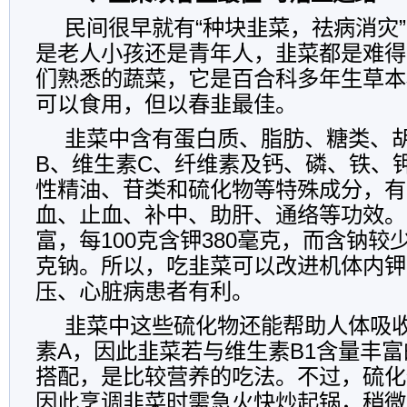
民间很早就有“种块韭菜，祛病消灾
是老人小孩还是青年人，韭菜都是难得
们熟悉的蔬菜，它是百合科多年生草本
可以食用，但以春韭最佳。
韭菜中含有蛋白质、脂肪、糖类、
B、维生素C、纤维素及钙、磷、铁、
性精油、苷类和硫化物等特殊成分，有
血、止血、补中、助肝、通络等功效。
富，每100克含钾380毫克，而含钠较少
克钠。所以，吃韭菜可以改进机体内钾
压、心脏病患者有利。
韭菜中这些硫化物还能帮助人体吸收
素A，因此韭菜若与维生素B1含量丰
搭配，是比较营养的吃法。不过，硫化
因此烹调韭菜时需急火快炒起锅，稍微