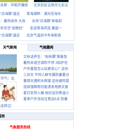
西永新：中稻开镰抢
北京彩虹云隙光七彩云
“白海豚”逼近
青海湖畔：湖光花海长
：暑热尚存 大自
台风“白海豚”来临前
份天空“显眼包”
走进青海祁连 邂逅一
“白海豚”逼近
北京气温创今年来新高
天气新闻
气候趣闻
立秋话养生：“贴秋膘”莫着急
暑热未退空调吹不停 3招护住
先清暑再防燥
户外露营怎么玩更安心？这份
肩颈不酸痛
三伏天 不同人群专属防暑要点
攻略请收好
秋节气：北
暴雨天遇积水倒灌 这份避险提
请收好
连续强降雨可能诱发地质灾害
示请收好
夏日安然入睡 收好这份降温小
这些前兆要知道
夏季户外活动注意这6点 防暑
贴士
健身两不误
秋这样过：
服务
气象服务热线