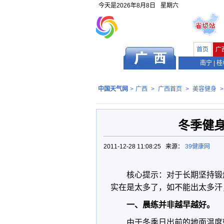
今天是
2026年8月8日
星期六
首页
广
南宁
|
桂
中国天气网
>
广西
>
广西首页
>
美容健身
冬季健
2011-12-28 11:08:25 来源：
39健康网
核心提示：对于长期坚持锻
实在是太多了，如不能出太多汗
一、晨练并非越早越好。
由于冬季日出前的地面温度