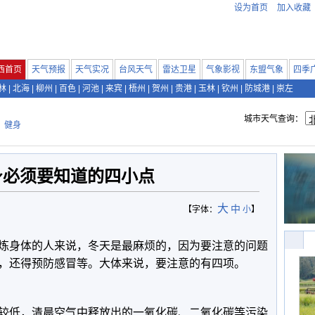
设为首页
加入收藏
西首页
天气预报
天气实况
台风天气
雷达卫星
气象影视
东盟气象
四季
林
|
北海
|
柳州
|
百色
|
河池
|
来宾
|
梧州
|
贺州
|
贵港
|
玉林
|
钦州
|
防城港
|
崇左
城市天气查询：
>
健身
身必须要知道的四小点
大
中
【字体：
小
】
炼身体的人来说，冬天是最麻烦的，因为要注意的问题
，还得预防感冒等。大体来说，要注意的有四项。
较低，清晨空气中释放出的一氧化碳、二氧化碳等污染