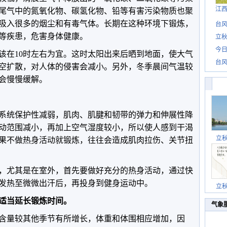
江
尾气中的氮氧化物、碳氢化物、铅等有害污染物质也聚
吸入很多的烟尘和有毒气体。长期在这种环境下锻炼，
台风
等疾患，危害身体健康。
立秋
今日
该在10时左右为宜。这时太阳出来后晒到地面，使大气
台风
空扩散，对人体的侵害会减小。另外，冬季晨间气温较
会慢慢缓解。
系统保护性减弱，肌肉、肌腱和韧带的弹力和伸展性降
动范围减小，再加上空气湿度较小，所以使人感到干渴
立
果不做热身活动就锻炼，往往会造成肌肉拉伤、关节扭
，尤其是在室外，首先要做好充分的热身活动，通过快
发热至微微出汗后，再投身到健身运动中。
立
适当延长锻炼时间。
气象
含量较其他季节有所增长，体重和体围相应增加，因