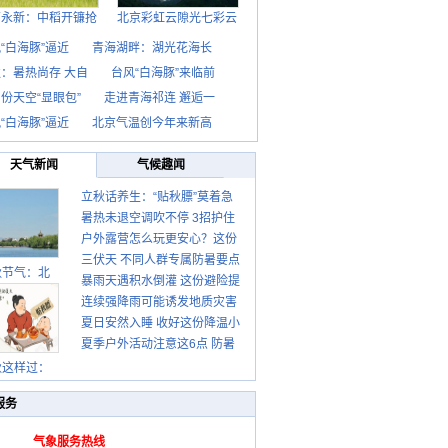
西永新：中稻开镰抢
北京彩虹云隙光七彩云
“白海豚”逼近
青海湖畔：湖光花海长
：暑热尚存 大自
台风“白海豚”来临前
份天空“显眼包”
走进青海祁连 邂逅一
“白海豚”逼近
北京气温创今年来新高
天气新闻
气候趣闻
立秋话养生：“贴秋膘”莫着急
暑热未退空调吹不停 3招护住
先清暑再防燥
户外露营怎么玩更安心？这份
肩颈不酸痛
三伏天 不同人群专属防暑要点
攻略请收好
秋节气：北
暴雨天遇积水倒灌 这份避险提
请收好
连续强降雨可能诱发地质灾害
示请收好
夏日安然入睡 收好这份降温小
这些前兆要知道
夏季户外活动注意这6点 防暑
贴士
健身两不误
秋这样过：
服务
气象服务热线