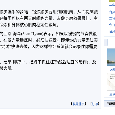
江
跑步选手的步幅，锻炼跑步要用到的肌肉，从而提高跑
台风
好每周可以有两天时间练力量，去健身房效果最佳，主
立秋
锻炼和身体核心肌肉稳定性锻炼。
今日
台风
恩·海森(Sean Hyson)表示，如果以缓慢的节奏做锻
，在做力量锻炼时，必须快速做。即使你的力量无法实
“尝试”快速去做，因为这样神经系统就会记录住你需要
、硬举(即蹲举，指蹲下抓住杠铃然后站直的动作)、及
臀大肌。
立
立
气象
【
收藏此页
】 【
打印
】