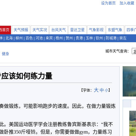
设为首页
加入收藏
西首页
天气预报
天气实况
台风天气
雷达卫星
气象影视
东盟气象
四季
林
|
北海
|
柳州
|
百色
|
河池
|
来宾
|
梧州
|
贺州
|
贵港
|
玉林
|
钦州
|
防城港
|
崇左
城市天气查询：
>
健身
步应该如何练力量
大
中
【字体：
小
】
奏做锻炼，可能影响跑步的速度。因此，在做力量锻炼
此。美国运动医学学会注册教练鲁宾斯基表示：“我不
卧推350斤哑铃。但是，你需要做做gym，力量练习