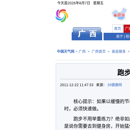
今天是
2026年8月7日
星期五
首页
广
南宁
|
桂
中国天气网
>
广西
>
广西首页
>
美容健身
跑
2011-12-22 11:47:33 来源：
39健康网
核心提示：如果以缓慢的节
时，必须快速做。
跑步不用举重练力？绝非如
是说你需要去到健身房，开始猛做