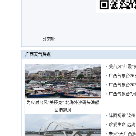
分享到：
广西天气热点
受台风“红霞”
有较强降雨
广西气象台26
广西气象台20
预警
广西气象台7月
为应对台风“美莎克” 北海外沙码头渔船
回港避风
阵雨初歇 钦
珍爱生命 远
未来7天广西