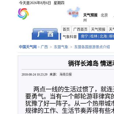
今天是
2026年8月6日
星期四
天气预报
北京
州
首页
广西首页
天气预报
天
南宁
|
桂林
|
北海
|
柳
气象科普
中国天气网
>
广西
>
东盟气象
>
东盟各国旅游景点介绍
徜徉长滩岛 情迷
2018-08-24 10:23:29 来源：
海南日报
两点一线的生活过惯了，就连
要勇气。当有一个邮轮游菲律宾
犹豫了好一阵子。从一个热带城
规律的工作、生活节奏弄得有些