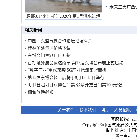
未来三天广西
超警3.14米！柳江2026年第1号洪水过境
市民在堤岸见证汛况
相关新闻
中国—东盟气象合作论坛论坛简介
桂林多处景区价格下调
东博会门票9月1日开抢
首批境外展品运达南宁 第15届东博会布展正式启动
“数字广西”重磅来袭 5G产业抢滩东盟商机
第15届东博会轻工展将于9月12-15日举行
9月1日起可订东博会门票 公众开放日门票100元/张
缅甸旅游必知
关于我们
-
联系我们
-
帮助
-
人员招聘
-
客服邮箱：
se
Copyright©中国气象局公共气象服
制作维护：中国
郑重声明：