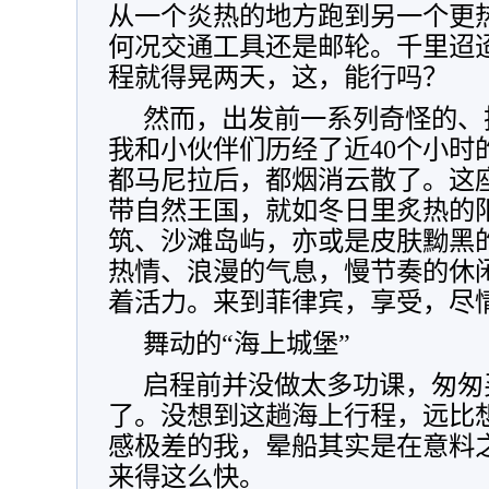
从一个炎热的地方跑到另一个更
何况交通工具还是邮轮。千里迢
程就得晃两天，这，能行吗？
然而，出发前一系列奇怪的、
我和小伙伴们历经了近40个小时
都马尼拉后，都烟消云散了。这座
带自然王国，就如冬日里炙热的
筑、沙滩岛屿，亦或是皮肤黝黑
热情、浪漫的气息，慢节奏的休
着活力。来到菲律宾，享受，尽
舞动的“海上城堡”
启程前并没做太多功课，匆匆
了。没想到这趟海上行程，远比想
感极差的我，晕船其实是在意料
来得这么快。