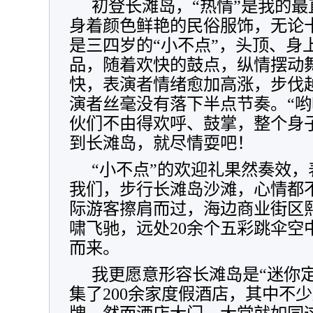
初登长滩岛，“热情”是我的
身着颜色鲜艳的民俗服饰，无论
是三四岁的“小不点”，头顶、身
品，随着欢快的鼓点，纵情摆动
快，表演者情绪愈加高涨，步伐越
演者丝毫没有落下半点节奏。“哟
伙们不由得欢呼、鼓掌，整个身
到长滩岛，就尽情耍吧！
“小不点”的欢迎礼果然奏效
我们，步行长滩岛沙滩，心情都
际游客擦肩而过，海边商业街区
啸飞驰，远处20余个五彩跳伞空
而来。
我更愿意形容长滩岛是“迷你
集了200余家度假酒店，其中不