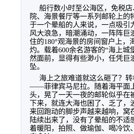
船行数小时至公海区，免税店、
院、海景餐厅等一系列邮轮上的
于一个晕船的人来说，一点吸引
风大浪急，暗潮涌动，一阵阵巨
住的180°观海景的房间窗户上
灼。载着600余名游客的“海上城
然面前，显得有些渺小，任凭巨
坠。
海上之旅难道就这么砸了？转
——菲律宾马尼拉。随着海平面上
头，晃了一天一夜的邮轮似乎在
下来，就连大海也困了、乏了，
来回跑动的脚步声越来越响，窝
陆续出来了，没有了晕船的不适
着暖阳，拍照、做瑜伽、喝冷饮