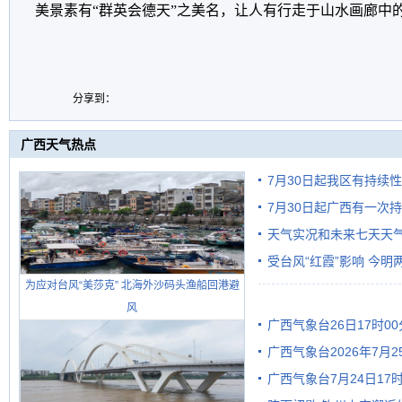
美景素有“群英会德天”之美名，让人有行走于山水画廊中
分享到：
广西天气热点
7月30日起我区有持续
7月30日起广西有一次
天气实况和未来七天天
受台风“红霞”影响 今
为应对台风“美莎克” 北海外沙码头渔船回港避
有较强降雨
风
广西气象台26日17时0
广西气象台2026年7月
广西气象台7月24日1
级预警