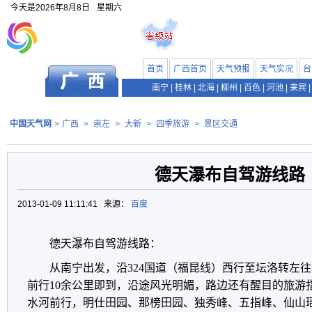
今天是
2026年8月8日
星期六
首页
广西首页
天气预报
天气实况
台
南宁
|
桂林
|
北海
|
柳州
|
百色
|
河池
|
来宾
|
中国天气网
>
广西
>
崇左
>
大新
>
四季旅游
>
景区交通
德天瀑布自驾游线路
2013-01-09 11:11:41 来源：
百度
德天瀑布自驾游线路：
从南宁出发，沿324国道（福昆线）西行至坛洛转左
前行10余公里即到，沿途风光明媚，路边还有醒目的旅游
水河前行，明仕田园、那榜田园、独秀峰、五指峰、仙山