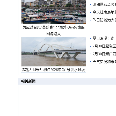
汛期露营风险
今天桂南局地将
需继续防范
昨日防城港大
为应对台风“美莎克” 北海外沙码头渔船
雨
回港避风
夏日浪漫！南
7月30日起
7月30日起
天气实况和未
超警3.14米！柳江2026年第1号洪水过境
市民在堤岸见证汛况
相关新闻