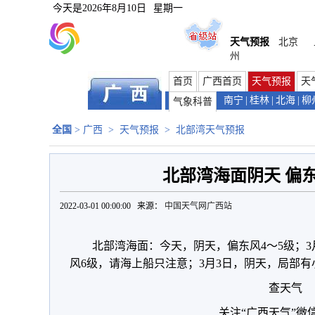
今天是
2026年8月10日
星期一
天气预报
北京
州
首页
广西首页
天气预报
天
南宁
|
桂林
|
北海
|
柳
气象科普
全国
>
广西
>
天气预报
>
北部湾天气预报
北部湾海面阴天 偏东
2022-03-01 00:00:00 来源：
中国天气网广西站
北部湾海面：今天，阴天，偏东风4～5级；3
风6级，请海上船只注意；3月3日，阴天，局部有
查天气
关注“广西天气”微