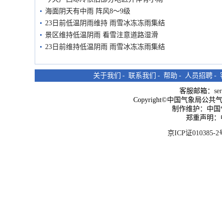
海面阴天有中雨 阵风8～9级
23日前低温阴雨维持 雨雪冰冻冻雨集结
景区维持低温阴雨 看雪注意道路湿滑
23日前维持低温阴雨 雨雪冰冻冻雨集结
关于我们
-
联系我们
-
帮助
-
人员招聘
-
客服邮箱：
se
Copyright©中国气象局公共气象服
制作维护：中国
郑重声明：
京ICP证010385-2