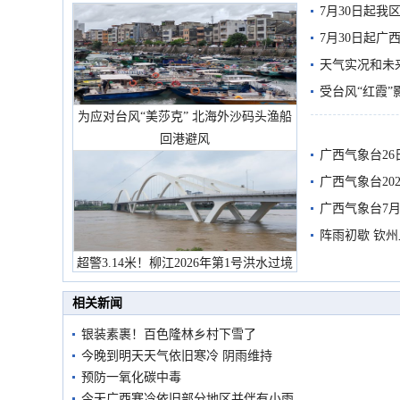
7月30日起
7月30日起
天气实况和未
受台风“红霞”
为应对台风“美莎克” 北海外沙码头渔船
有较强降雨
回港避风
广西气象台26
广西气象台20
预警
广西气象台7月
阵雨初歇 钦
超警3.14米！柳江2026年第1号洪水过境
市民在堤岸见证汛况
相关新闻
银装素裹！百色隆林乡村下雪了
今晚到明天天气依旧寒冷 阴雨维持
预防一氧化碳中毒
今天广西寒冷依旧部分地区并伴有小雨