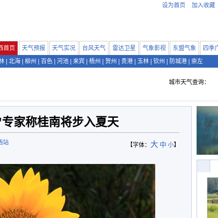
设为首页
加入收藏
西首页
天气预报
天气实况
台风天气
雷达卫星
气象影视
东盟气象
四季
林
|
北海
|
柳州
|
百色
|
河池
|
来宾
|
梧州
|
贺州
|
贵港
|
玉林
|
钦州
|
防城港
|
崇左
城市天气查询：
”专家称桂南将步入夏天
西站
大
中
【字体：
小
】