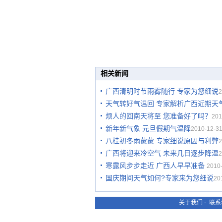
相关新闻
广西清明时节雨雾随行 专家为您细说
2
天气转好气温回 专家解析广西近期天
烦人的回南天将至 您准备好了吗？
201
新年新气象 元旦假期气温降
2010-12-31
八桂初冬雨蒙蒙 专家细说原因与利弊
2
广西将迎来冷空气 未来几日逐步降温
2
寒露风步步走近 广西人早早准备
2010-
国庆期间天气如何?专家来为您细说
20
关于我们
-
联系