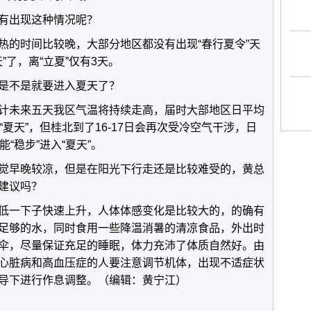
有出现这种情况呢？
热的时间比较晚，大部分地区都没有出现“春行夏令”天
”了，离“立夏”仅有3天。
是不是就要进入夏天了？
计未来五天我区气温将持续走高，届时大部地区日平均
“夏天”，但桂北到了16-17日会再次受冷空气干涉，日
“稳步”进入“夏天”。
觉早晚较凉，但是在阳光下行走还是比较难受的，黄总
建议吗？
低一下子快速上升，人体体感变化是比较大的，的确有
足够的水，同时食用一些降温消暑的清凉食品，外出时
伞，尽量保证充足的睡眠，体力充沛了体质自然好。由
心脏病和高血压症的人要注意调节机体，出现不适症状
导下进行作息调整。（编辑：黄宁江）