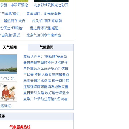
西永新：中稻开镰抢
北京彩虹云隙光七彩云
“白海豚”逼近
青海湖畔：湖光花海长
：暑热尚存 大自
台风“白海豚”来临前
份天空“显眼包”
走进青海祁连 邂逅一
“白海豚”逼近
北京气温创今年来新高
天气新闻
气候趣闻
立秋话养生：“贴秋膘”莫着急
暑热未退空调吹不停 3招护住
先清暑再防燥
户外露营怎么玩更安心？这份
肩颈不酸痛
三伏天 不同人群专属防暑要点
攻略请收好
秋节气：北
暴雨天遇积水倒灌 这份避险提
请收好
连续强降雨可能诱发地质灾害
示请收好
夏日安然入睡 收好这份降温小
这些前兆要知道
夏季户外活动注意这6点 防暑
贴士
健身两不误
秋这样过：
服务
气象服务热线