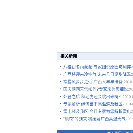
相关新闻
八桂初冬雨蒙蒙 专家细说原因与利弊
2
广西将迎来冷空气 未来几日逐步降温
2
寒露风步步走近 广西人早早准备
2010-
国庆期间天气如何?专家来为您细说
20
处暑之后 秋老虎还会跳出来吗？
2010-
专家解析 缘何当下高温遍及我区
2010-
雷电频袭我区 今日专家为您解析雷电
2
“康森”的到来 将缓解广西高温天气
2010