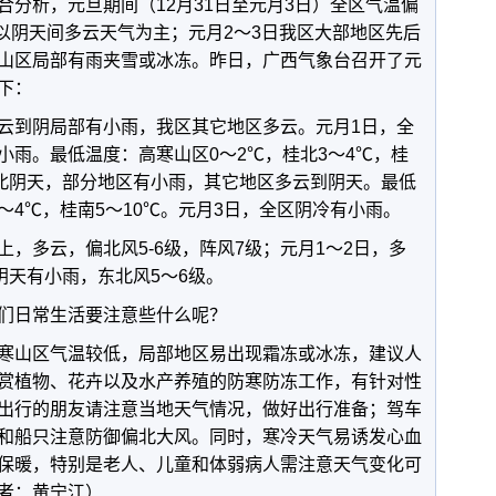
合分析，元旦期间（12月31日至元月3日）全区气温偏
区以阴天间多云天气为主；元月2～3日我区大部地区先后
山区局部有雨夹雪或冰冻。昨日，广西气象台召开了元
下：
云到阴局部有小雨，我区其它地区多云。元月1日，全
小雨。最低温度：高寒山区0～2℃，桂北3～4℃，桂
桂北阴天，部分地区有小雨，其它地区多云到阴天。最低
2～4℃，桂南5～10℃。元月3日，全区阴冷有小雨。
，多云，偏北风5-6级，阵风7级；元月1～2日，多
阴天有小雨，东北风5～6级。
们日常生活要注意些什么呢？
寒山区气温较低，局部地区易出现霜冻或冰冻，建议人
赏植物、花卉以及水产养殖的防寒防冻工作，有针对性
出行的朋友请注意当地天气情况，做好出行准备；驾车
和船只注意防御偏北大风。同时，寒冷天气易诱发心血
保暖，特别是老人、儿童和体弱病人需注意天气变化可
者：黄宁江）