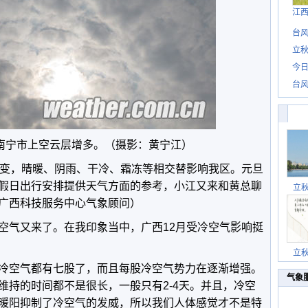
江
台风
立秋
今日
台风
，南宁市上空云层增多。（摄影：黄宁江）
多变，晴暖、阴雨、干冷、霜冻等相交替影响我区。元旦
假日出行安排提供天气方面的参考，小江又来和黄总聊
立
广西科技服务中心气象顾问）
空气又来了。在我印象当中，广西12月受冷空气影响挺
立
冷空气都有七股了，而且每股冷空气势力在逐渐增强。
气象
维持的时间都不是很长，一般只有2-4天。并且，冷空
暖阳抑制了冷空气的发威，所以我们人体感觉才不是特