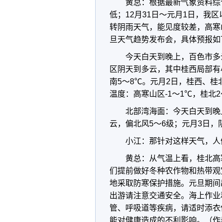
黄总：根据最新气象资料综
低；12月31日～元月1日，我
转阴雨天气，能见度较差，高寒
旦天气趋势发布会，具体预报如
今天白天到晚上，百色市多
区阴天到多云，其中桂西局部有
南5～8℃。元月2日，桂西、
温度：高寒山区-1～1℃，桂北
北部湾海面：今天白天到晚上
云，偏北风5～6级；元月3日，
小江：那针对这样天气，人
黄总：从气温上看，桂北高
们提前做好冬种农作物和热带观
地采取防寒保护措施。元旦期间
出游请注意交通安全。海上作业
管、呼吸道等疾病，请适时添衣
能对健康造成的不利影响。（作