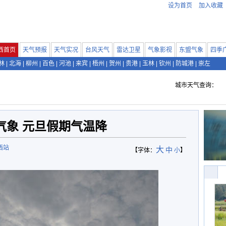
设为首页
加入收藏
西首页
天气预报
天气实况
台风天气
雷达卫星
气象影视
东盟气象
四季
林
|
北海
|
柳州
|
百色
|
河池
|
来宾
|
梧州
|
贺州
|
贵港
|
玉林
|
钦州
|
防城港
|
崇左
城市天气查询：
气象 元旦假期气温降
西站
大
中
【字体：
小
】