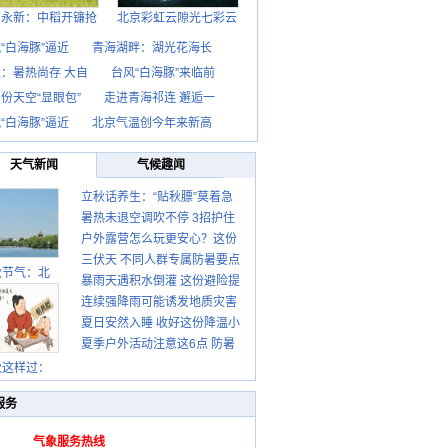
西永新：中稻开镰抢
北京彩虹云隙光七彩云
“白海豚”逼近
青海湖畔：湖光花海长
：暑热尚存 大自
台风“白海豚”来临前
份天空“显眼包”
走进青海祁连 邂逅一
“白海豚”逼近
北京气温创今年来新高
天气新闻
气候趣闻
立秋话养生：“贴秋膘”莫着急
暑热未退空调吹不停 3招护住
先清暑再防燥
户外露营怎么玩更安心？这份
肩颈不酸痛
三伏天 不同人群专属防暑要点
攻略请收好
秋节气：北
暴雨天遇积水倒灌 这份避险提
请收好
连续强降雨可能诱发地质灾害
示请收好
夏日安然入睡 收好这份降温小
这些前兆要知道
夏季户外活动注意这6点 防暑
贴士
健身两不误
秋这样过：
服务
气象服务热线