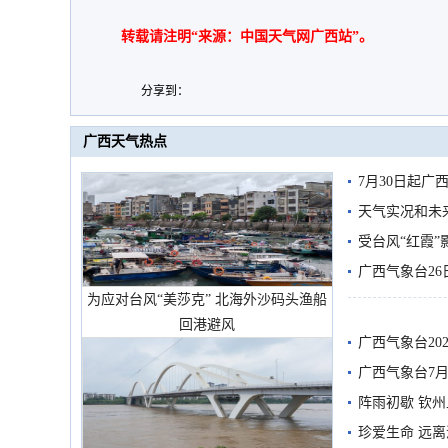
转载请注明“来源：中国天气网广西站”。
分享到：
广西天气热点
7月30日起
天气实况和未
受台风“红霞”
有较强降雨
广西气象台26
为应对台风“美莎克” 北海外沙码头渔船
回港避风
广西气象台20
预警
广西气象台7月
阵雨初歇 钦
珍爱生命 远