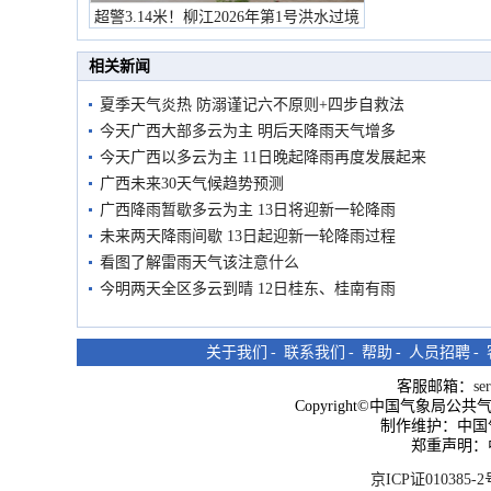
超警3.14米！柳江2026年第1号洪水过境
市民在堤岸见证汛况
相关新闻
夏季天气炎热 防溺谨记六不原则+四步自救法
今天广西大部多云为主 明后天降雨天气增多
今天广西以多云为主 11日晚起降雨再度发展起来
广西未来30天气候趋势预测
广西降雨暂歇多云为主 13日将迎新一轮降雨
未来两天降雨间歇 13日起迎新一轮降雨过程
看图了解雷雨天气该注意什么
今明两天全区多云到晴 12日桂东、桂南有雨
关于我们
-
联系我们
-
帮助
-
人员招聘
-
客服邮箱：
se
Copyright©中国气象局公共气象服
制作维护：中国
郑重声明：
京ICP证010385-2