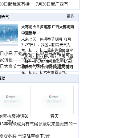
山
月30日起我区有持
7月30日起广西有一
更多
聊天气
大寒阴冷且多雨雾 广西大部阴雨
中迎新年
未来七天，包括春节期间（1月
21-27日），我区以阴冷天气为
主，初一、初二受中等偏强冷空
日小寒 开始进入一年中最寒冷的日子
气影响，阴冷有小雨，各地气温
家访谈——“冬至”节气广西雨水偏少气
下降4～6℃局地8℃以上，初三、
低
日大雪节气到来 广西将持续低温寒冷
初四天气转好，部分地区可见阳
气
光，初五、初六有雨雾天气。
互动
胎素抗衰神话破
春天
灭！
015年可能成为有气候记录以来最炎热的一
夏穿冬装 气温降至零下7度