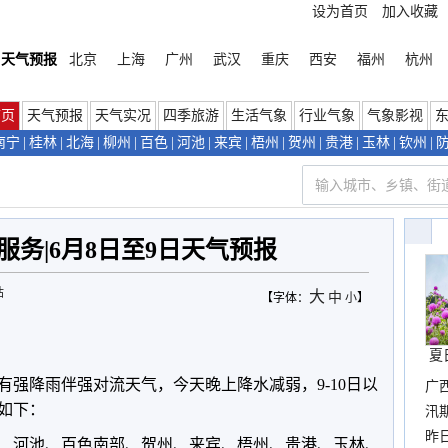
设为首页
加入收藏
天气预报
北京
上海
广州
武汉
重庆
西安
福州
杭州
首页
天气预报
天气实况
四季旅游
生活气象
行业气象
气象影视
南宁
|
桂林
|
北海
|
柳州
|
百色
|
河池
|
来宾
|
梧州
|
贺州
|
贵港
|
玉林
|
钦州
|
服务|6月8日至9日天气预报
站
大
中
【字体：
小
】
夏
有强降雨伴强对流天气，今天晚上降水减弱，9-10日以
广
如下：
汛
暴
昨
、河池、百色南部、贺州、来宾、梧州、贵港、玉林、