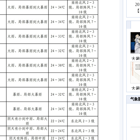
2
【
大暑
大暑
气象