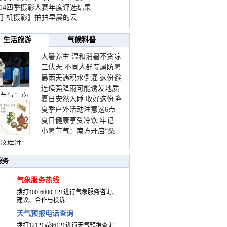
014四季摄影大赛年度评选结果
手机摄影】拍拍早晨的云
生活旅游
气候科普
大暑养生 温和消暑不贪凉
三伏天 不同人群专属防暑
暴雨天遇积水倒灌 这份避
要点请收好
连续强降雨可能诱发地质
险提示请收好
节气：南
夏日安然入睡 收好这份降
灾害 这些前兆要知道
夏季户外活动注意这6点
温小贴士
夏日健康享受冷饮 牢记
防暑健身两不误
小暑节气：南方开启“桑
“两注意一控制”
拿”模式 北方陆续进入雨
这样过：
季
服务
气象服务热线
拨打400-6000-121进行气象服务咨询、
建议、合作与投诉
天气预报电话查询
拨打12121或96121进行天气预报查询