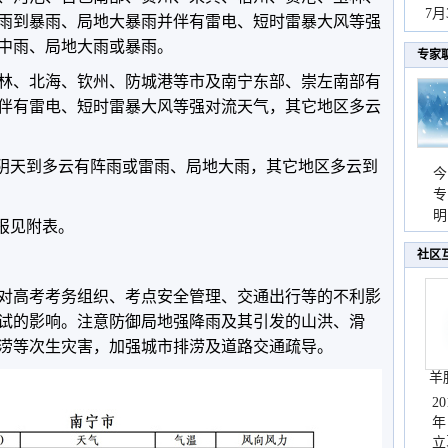
秀
7
雨到暴雨、局地大暴雨并伴有雷电、短时雷暴大风等强
中雨、局地大雨或暴雨。
专家
林、北海、钦州、防城港等市及南宁东部、崇左南部有
伴有雷电、短时雷暴大风等强对流天气，其它地区多云
地区阴天到多云有阵雨或雷雨、局地大雨，其它地区多云到
今
专
温
明
预报见附表。
天
社区
对高考考务组织、考点安全管理、交通出行等的不利影
试的影响。注意防御局地强降雨及其引发的山洪、滑
涝等次生灾害，加强城市排涝及道路交通疏导。
羊
2
年
立