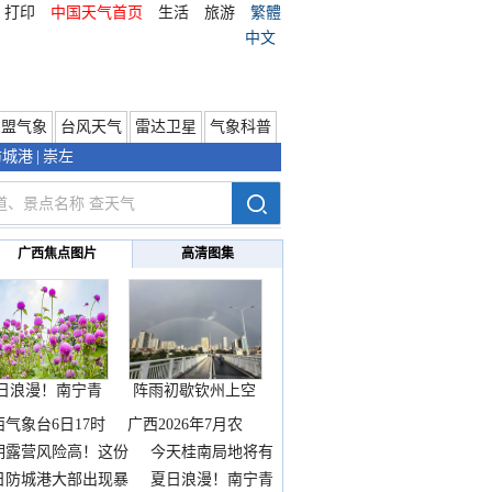
打印
中国天气首页
生活
旅游
繁體
中文
东盟气象
台风天气
雷达卫星
气象科普
防城港
|
崇左
广西焦点图片
高清图集
日浪漫！南宁青
阵雨初歇钦州上空
秀山
邂逅
西气象台6日17时
广西2026年7月农
期露营风险高！这份
今天桂南局地将有
雨
日防城港大部出现暴
夏日浪漫！南宁青